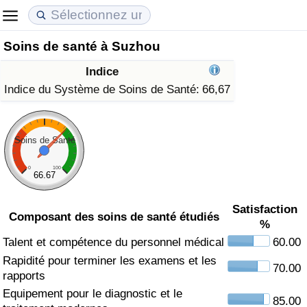
Soins de santé à Suzhou
Coût de la vie
Prix de l'immobilier
Qualité de Vie
Indice
Indice du Coût de la Vie (Actuel)
Indice des Prix de l'immobilier (Actuel)
Indice de Qualité de Vie
Indice du Système de Soins de Santé:
66,67
Indice du Coût de la Vie
Indice des Prix de l'immobilier
Indice de Qualité de Vie (Actuel)
Soins de Santé
Indice du coût de la vie par pays
Indice des Prix de l'immobilier par Pays
Indice de qualité de vie par pays
0
100
66.67
à Akaba
Criminalité
Satisfaction
Composant des soins de santé étudiés
%
Indice de Criminalité (Actuel)
Talent et compétence du personnel médical
60.00
Rapidité pour terminer les examens et les
Indice de Criminalité
70.00
rapports
Equipement pour le diagnostic et le
Indice de criminalité par pays
85.00