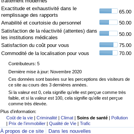
traitement modernes
Exactitude et exhaustivité dans le
Soins de santé
65.00
remplissage des rapports
Amabilité et courtoisie du personnel
50.00
Indice des soins de santé (Actuel)
Satisfaction de la réactivité (attentes) dans
50.00
les institutions médicales
Indice des soins de santé
Satisfaction du coût pour vous
75.00
Commodité de la localisation pour vous
70.00
Indice des soins de santé par Pays
Contributeurs: 5
Pollution
Dernière mise à jour: Novembre 2020
Ces données sont basées sur les perceptions des visiteurs de
ce site au cours des 3 dernières années.
Indice de Pollution (Actuel)
Si la valeur est 0, cela signifie qu'elle est perçue comme très
faible, et si la valeur est 100, cela signifie qu'elle est perçue
Indice de pollution
comme très élevée.
Plus d'information:
Indice de Pollution par Pays
Coût de la vie
|
Criminalité
|
Climat
|
Soins de santé
|
Pollution
|
Prix de l'immobilier
|
Qualité de Vie
|
Trafic
À propos de ce site
Dans les nouvelles
Trafic