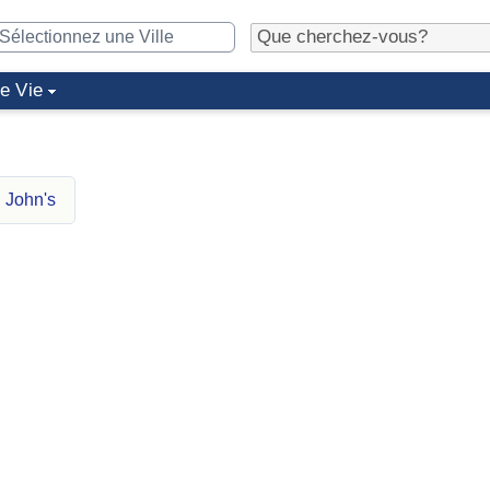
de Vie
 John's