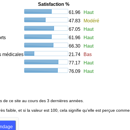
Satisfaction %
61.96
Haut
47.83
Modéré
67.05
Haut
rts
61.96
Haut
66.30
Haut
ons médicales
21.74
Bas
77.17
Haut
76.09
Haut
s de ce site au cours des 3 dernières années.
rès faible, et si la valeur est 100, cela signifie qu'elle est perçue comme
sondage