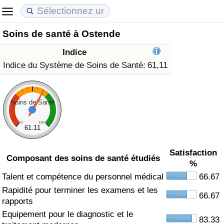
Soins de santé à Ostende
Coût de la vie
Prix de l'immobilier
Qualité de Vie
Indice
Indice du Coût de la Vie (Actuel)
Indice des Prix de l'immobilier (Actuel)
Indice de Qualité de Vie
Indice du Système de Soins de Santé:
61,11
Indice du Coût de la Vie
Indice des Prix de l'immobilier
Indice de Qualité de Vie (Actuel)
Soins de Santé
Indice du coût de la vie par pays
Indice des Prix de l'immobilier par Pays
Indice de qualité de vie par pays
0
100
61.11
à Akaba
Criminalité
Satisfaction
Composant des soins de santé étudiés
%
Indice de Criminalité (Actuel)
Talent et compétence du personnel médical
66.67
Rapidité pour terminer les examens et les
Indice de Criminalité
66.67
rapports
Equipement pour le diagnostic et le
Indice de criminalité par pays
83.33