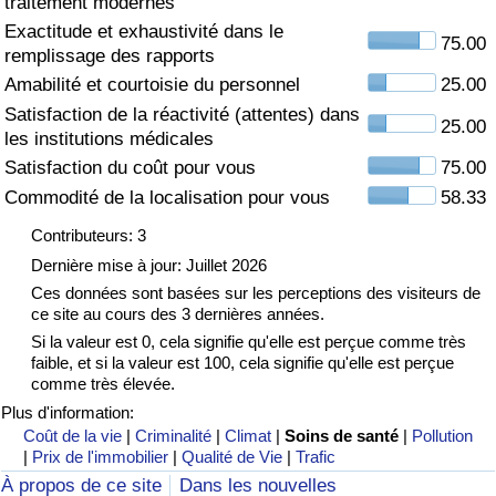
traitement modernes
Exactitude et exhaustivité dans le
Soins de santé
75.00
remplissage des rapports
Amabilité et courtoisie du personnel
25.00
Indice des soins de santé (Actuel)
Satisfaction de la réactivité (attentes) dans
25.00
les institutions médicales
Indice des soins de santé
Satisfaction du coût pour vous
75.00
Commodité de la localisation pour vous
58.33
Indice des soins de santé par Pays
Contributeurs: 3
Pollution
Dernière mise à jour: Juillet 2026
Ces données sont basées sur les perceptions des visiteurs de
ce site au cours des 3 dernières années.
Indice de Pollution (Actuel)
Si la valeur est 0, cela signifie qu'elle est perçue comme très
faible, et si la valeur est 100, cela signifie qu'elle est perçue
Indice de pollution
comme très élevée.
Plus d'information:
Indice de Pollution par Pays
Coût de la vie
|
Criminalité
|
Climat
|
Soins de santé
|
Pollution
|
Prix de l'immobilier
|
Qualité de Vie
|
Trafic
À propos de ce site
Dans les nouvelles
Trafic