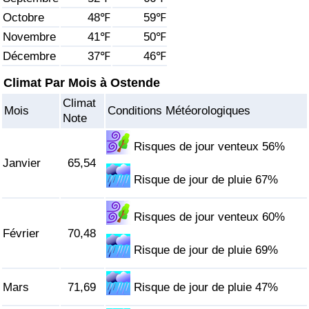
Octobre
48℉
59℉
Soins de santé
Novembre
41℉
50℉
Décembre
37℉
46℉
Indice des soins de santé (Actuel)
Climat Par Mois à Ostende
Indice des soins de santé
Climat
Mois
Conditions Météorologiques
Note
Indice des soins de santé par Pays
Risques de jour venteux 56%
Janvier
65,54
Pollution
Risque de jour de pluie 67%
Indice de Pollution (Actuel)
Risques de jour venteux 60%
Février
70,48
Indice de pollution
Risque de jour de pluie 69%
Indice de Pollution par Pays
Mars
71,69
Risque de jour de pluie 47%
Trafic