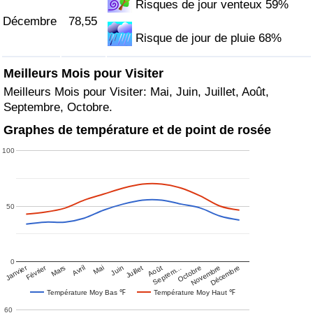
Risques de jour venteux 59%
Décembre
78,55
Risque de jour de pluie 68%
Meilleurs Mois pour Visiter
Meilleurs Mois pour Visiter: Mai, Juin, Juillet, Août,
Septembre, Octobre.
Graphes de température et de point de rosée
100
50
0
Janvier
Février
Mars
Avril
Mai
Juin
Juillet
Août
Septem…
Octobre
Novembre
Décembre
Température Moy Bas ℉
Température Moy Haut ℉
60