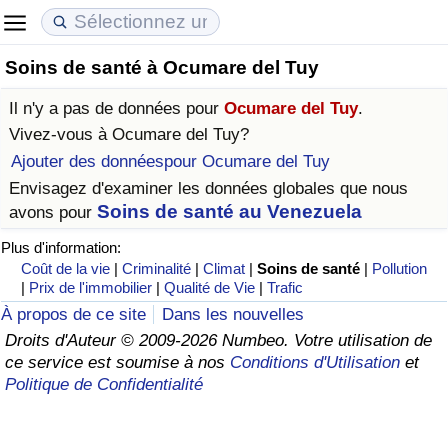
Soins de santé à Ocumare del Tuy
Coût de la vie
Prix de l'immobilier
Qualité de Vie
Il n'y a pas de données pour
Ocumare del Tuy
.
Indice du Coût de la Vie (Actuel)
Indice des Prix de l'immobilier (Actuel)
Indice de Qualité de Vie
Vivez-vous à
Ocumare del Tuy
?
Ajouter des donnéespour Ocumare del Tuy
Indice du Coût de la Vie
Indice des Prix de l'immobilier
Indice de Qualité de Vie (Actuel)
Envisagez d'examiner les données globales que nous
Soins de santé au Venezuela
avons pour
Indice du coût de la vie par pays
Indice des Prix de l'immobilier par Pays
Indice de qualité de vie par pays
Plus d'information:
Coût de la vie
|
Criminalité
|
Climat
|
Soins de santé
|
Pollution
à Akaba
Criminalité
|
Prix de l'immobilier
|
Qualité de Vie
|
Trafic
À propos de ce site
Dans les nouvelles
Indice de Criminalité (Actuel)
Droits d'Auteur © 2009-2026 Numbeo. Votre utilisation de
ce service est soumise à nos
Conditions d'Utilisation
et
Indice de Criminalité
Politique de Confidentialité
Indice de criminalité par pays