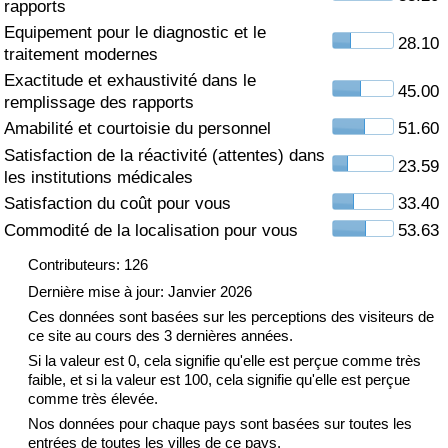
rapports
Equipement pour le diagnostic et le
Soins de santé
28.10
traitement modernes
Exactitude et exhaustivité dans le
Indice des soins de santé (Actuel)
45.00
remplissage des rapports
Amabilité et courtoisie du personnel
51.60
Indice des soins de santé
Satisfaction de la réactivité (attentes) dans
23.59
les institutions médicales
Indice des soins de santé par Pays
Satisfaction du coût pour vous
33.40
Commodité de la localisation pour vous
53.63
Pollution
Contributeurs: 126
Indice de Pollution (Actuel)
Dernière mise à jour: Janvier 2026
Ces données sont basées sur les perceptions des visiteurs de
ce site au cours des 3 dernières années.
Indice de pollution
Si la valeur est 0, cela signifie qu'elle est perçue comme très
faible, et si la valeur est 100, cela signifie qu'elle est perçue
Indice de Pollution par Pays
comme très élevée.
Nos données pour chaque pays sont basées sur toutes les
Trafic
entrées de toutes les villes de ce pays.