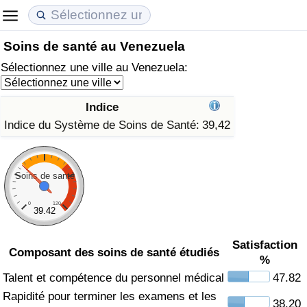
Soins de santé au Venezuela
Coût de la vie
Prix de l'immobilier
Qualité de Vie
Sélectionnez une ville au Venezuela:
Indice du Coût de la Vie (Actuel)
Indice des Prix de l'immobilier (Actuel)
Indice de Qualité de Vie
Indice
Indice du Coût de la Vie
Indice des Prix de l'immobilier
Indice de Qualité de Vie (Actuel)
Indice du Système de Soins de Santé:
39,42
Indice du coût de la vie par pays
Indice des Prix de l'immobilier par Pays
Indice de qualité de vie par pays
Soins de santé
à Akaba
Criminalité
0
120
39.42
Indice de Criminalité (Actuel)
Satisfaction
Composant des soins de santé étudiés
%
Indice de Criminalité
Talent et compétence du personnel médical
47.82
Indice de criminalité par pays
Rapidité pour terminer les examens et les
38.20