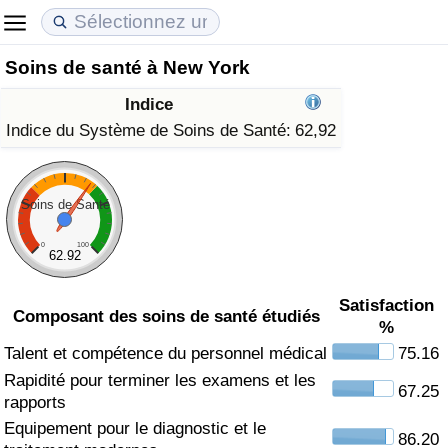
Soins de santé à New York
Coût de la vie
Prix de l'immobilier
Qualité de Vie
Indice
Indice du Coût de la Vie (Actuel)
Indice des Prix de l'immobilier (Actuel)
Indice de Qualité de Vie
Indice du Système de Soins de Santé:
62,92
Indice du Coût de la Vie
Indice des Prix de l'immobilier
Indice de Qualité de Vie (Actuel)
Soins de Santé
Indice du coût de la vie par pays
Indice des Prix de l'immobilier par Pays
Indice de qualité de vie par pays
0
100
62.92
à Akaba
Criminalité
Satisfaction
Composant des soins de santé étudiés
%
Indice de Criminalité (Actuel)
Talent et compétence du personnel médical
75.16
Rapidité pour terminer les examens et les
Indice de Criminalité
67.25
rapports
Equipement pour le diagnostic et le
Indice de criminalité par pays
86.20