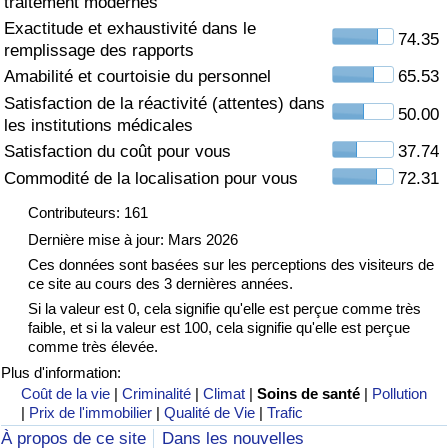
traitement modernes
Exactitude et exhaustivité dans le
Soins de santé
74.35
remplissage des rapports
Amabilité et courtoisie du personnel
65.53
Indice des soins de santé (Actuel)
Satisfaction de la réactivité (attentes) dans
50.00
les institutions médicales
Indice des soins de santé
Satisfaction du coût pour vous
37.74
Commodité de la localisation pour vous
72.31
Indice des soins de santé par Pays
Contributeurs: 161
Pollution
Dernière mise à jour: Mars 2026
Ces données sont basées sur les perceptions des visiteurs de
ce site au cours des 3 dernières années.
Indice de Pollution (Actuel)
Si la valeur est 0, cela signifie qu'elle est perçue comme très
faible, et si la valeur est 100, cela signifie qu'elle est perçue
Indice de pollution
comme très élevée.
Plus d'information:
Indice de Pollution par Pays
Coût de la vie
|
Criminalité
|
Climat
|
Soins de santé
|
Pollution
|
Prix de l'immobilier
|
Qualité de Vie
|
Trafic
À propos de ce site
Dans les nouvelles
Trafic