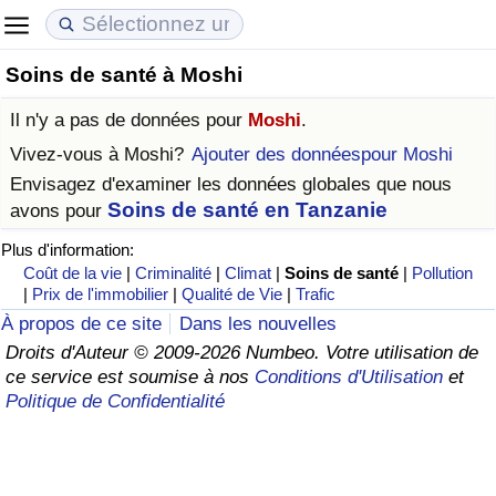
Soins de santé à Moshi
Coût de la vie
Prix de l'immobilier
Qualité de Vie
Il n'y a pas de données pour
Moshi
.
Indice du Coût de la Vie (Actuel)
Indice des Prix de l'immobilier (Actuel)
Indice de Qualité de Vie
Vivez-vous à
Moshi
?
Ajouter des donnéespour Moshi
Envisagez d'examiner les données globales que nous
Indice du Coût de la Vie
Indice des Prix de l'immobilier
Indice de Qualité de Vie (Actuel)
Soins de santé en Tanzanie
avons pour
Plus d'information:
Indice du coût de la vie par pays
Indice des Prix de l'immobilier par Pays
Indice de qualité de vie par pays
Coût de la vie
|
Criminalité
|
Climat
|
Soins de santé
|
Pollution
|
Prix de l'immobilier
|
Qualité de Vie
|
Trafic
à Akaba
Criminalité
À propos de ce site
Dans les nouvelles
Droits d'Auteur © 2009-2026 Numbeo. Votre utilisation de
Indice de Criminalité (Actuel)
ce service est soumise à nos
Conditions d'Utilisation
et
Politique de Confidentialité
Indice de Criminalité
Indice de criminalité par pays