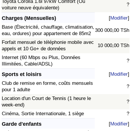
Toyota Corolla 1.6l 97kW Comfort (Ou
?
voiture neuve équivalente)
Charges (Mensuelles)
[
Modifier
]
Base (Électricité, chauffage, climatisation,
300 000,00 TSh
eau, ordures) pour appartement de 85m2
Forfait mensuel de téléphonie mobile avec
10 000,00 TSh
appels et 10 Go+ de données
Internet (60 Mbps ou Plus, Données
?
Illimitées, Cable/ADSL)
Sports et loisirs
[
Modifier
]
Club de remise en forme, coûts mensuels
?
pour 1 adulte
Location d'un Court de Tennis (1 heure le
?
week-end)
Cinéma, Sortie Internationale, 1 siège
?
Garde d'enfants
[
Modifier
]