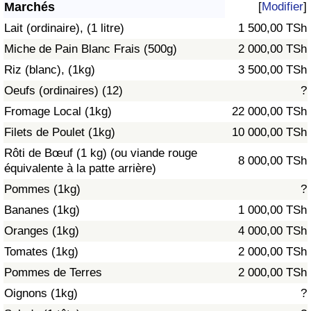
Marchés
[
Modifier
]
Soins de santé
Lait (ordinaire), (1 litre)
1 500,00 TSh
Miche de Pain Blanc Frais (500g)
2 000,00 TSh
Indice des soins de santé (Actuel)
Riz (blanc), (1kg)
3 500,00 TSh
Oeufs (ordinaires) (12)
?
Indice des soins de santé
Fromage Local (1kg)
22 000,00 TSh
Indice des soins de santé par Pays
Filets de Poulet (1kg)
10 000,00 TSh
Rôti de Bœuf (1 kg) (ou viande rouge
8 000,00 TSh
Pollution
équivalente à la patte arrière)
Pommes (1kg)
?
Indice de Pollution (Actuel)
Bananes (1kg)
1 000,00 TSh
Oranges (1kg)
4 000,00 TSh
Indice de pollution
Tomates (1kg)
2 000,00 TSh
Indice de Pollution par Pays
Pommes de Terres
2 000,00 TSh
Oignons (1kg)
?
Trafic