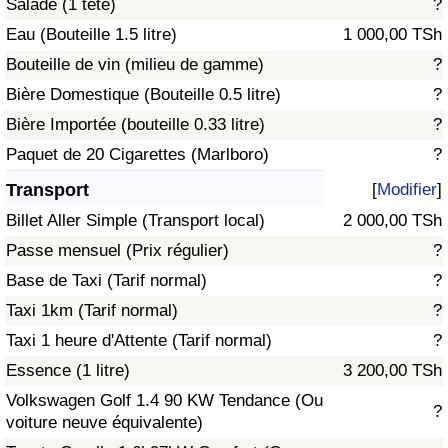
Salade (1 tête)
?
Eau (Bouteille 1.5 litre)
1 000,00 TSh
Indice de Trafic
Bouteille de vin (milieu de gamme)
?
Bière Domestique (Bouteille 0.5 litre)
?
Indice de Trafic (Actuel)
Bière Importée (bouteille 0.33 litre)
?
Indice de Trafic par Pays
Paquet de 20 Cigarettes (Marlboro)
?
Transport
[
Modifier
]
Billet Aller Simple (Transport local)
2 000,00 TSh
Passe mensuel (Prix régulier)
?
Base de Taxi (Tarif normal)
?
Taxi 1km (Tarif normal)
?
Taxi 1 heure d'Attente (Tarif normal)
?
Essence (1 litre)
3 200,00 TSh
Volkswagen Golf 1.4 90 KW Tendance (Ou
?
voiture neuve équivalente)