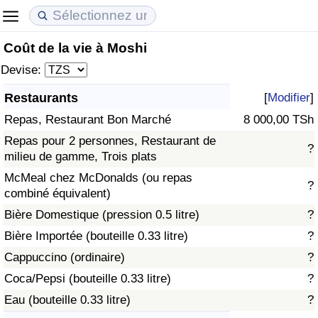
Coût de la vie à Moshi
Coût de la vie
Prix de l'immobilier
Qualité de Vie
Devise:
Indice du Coût de la Vie (Actuel)
Indice des Prix de l'immobilier (Actuel)
Indice de Qualité de Vie
Restaurants
[
Modifier
]
Repas, Restaurant Bon Marché
8 000,00 TSh
Indice du Coût de la Vie
Indice des Prix de l'immobilier
Indice de Qualité de Vie (Actuel)
Repas pour 2 personnes, Restaurant de
?
milieu de gamme, Trois plats
Indice du coût de la vie par pays
Indice des Prix de l'immobilier par Pays
Indice de qualité de vie par pays
McMeal chez McDonalds (ou repas
?
combiné équivalent)
à Akaba
Criminalité
Bière Domestique (pression 0.5 litre)
?
Indice de Criminalité (Actuel)
Bière Importée (bouteille 0.33 litre)
?
Cappuccino (ordinaire)
?
Indice de Criminalité
Coca/Pepsi (bouteille 0.33 litre)
?
Eau (bouteille 0.33 litre)
?
Indice de criminalité par pays