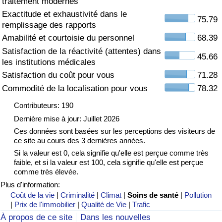
traitement modernes
Exactitude et exhaustivité dans le
Soins de santé
75.79
remplissage des rapports
Amabilité et courtoisie du personnel
68.39
Indice des soins de santé (Actuel)
Satisfaction de la réactivité (attentes) dans
45.66
les institutions médicales
Indice des soins de santé
Satisfaction du coût pour vous
71.28
Commodité de la localisation pour vous
78.32
Indice des soins de santé par Pays
Contributeurs: 190
Pollution
Dernière mise à jour: Juillet 2026
Ces données sont basées sur les perceptions des visiteurs de
ce site au cours des 3 dernières années.
Indice de Pollution (Actuel)
Si la valeur est 0, cela signifie qu'elle est perçue comme très
faible, et si la valeur est 100, cela signifie qu'elle est perçue
Indice de pollution
comme très élevée.
Plus d'information:
Indice de Pollution par Pays
Coût de la vie
|
Criminalité
|
Climat
|
Soins de santé
|
Pollution
|
Prix de l'immobilier
|
Qualité de Vie
|
Trafic
À propos de ce site
Dans les nouvelles
Trafic