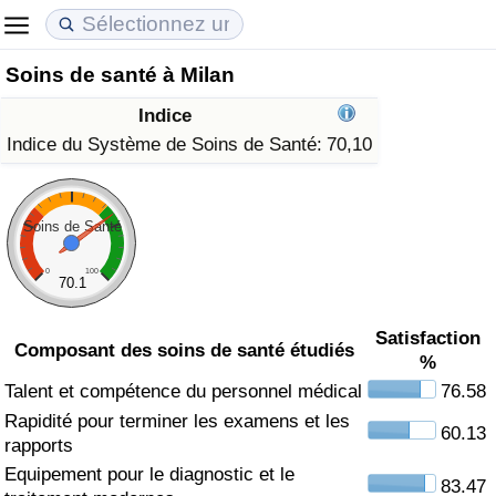
Soins de santé à Milan
Coût de la vie
Prix de l'immobilier
Qualité de Vie
Indice
Indice du Coût de la Vie (Actuel)
Indice des Prix de l'immobilier (Actuel)
Indice de Qualité de Vie
Indice du Système de Soins de Santé:
70,10
Indice du Coût de la Vie
Indice des Prix de l'immobilier
Indice de Qualité de Vie (Actuel)
Soins de Santé
Indice du coût de la vie par pays
Indice des Prix de l'immobilier par Pays
Indice de qualité de vie par pays
0
100
70.1
à Akaba
Criminalité
Satisfaction
Composant des soins de santé étudiés
%
Indice de Criminalité (Actuel)
Talent et compétence du personnel médical
76.58
Rapidité pour terminer les examens et les
Indice de Criminalité
60.13
rapports
Equipement pour le diagnostic et le
Indice de criminalité par pays
83.47