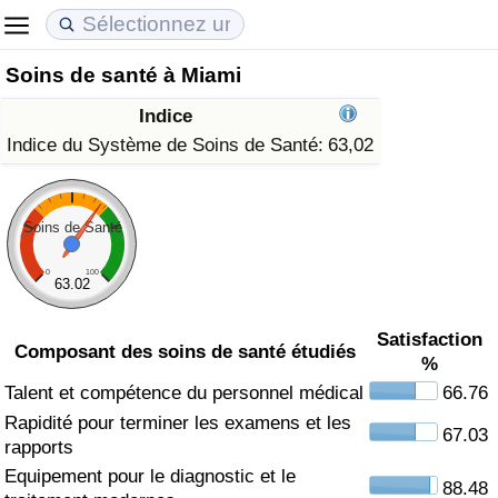
Soins de santé à Miami
Coût de la vie
Prix de l'immobilier
Qualité de Vie
Indice
Indice du Coût de la Vie (Actuel)
Indice des Prix de l'immobilier (Actuel)
Indice de Qualité de Vie
Indice du Système de Soins de Santé:
63,02
Indice du Coût de la Vie
Indice des Prix de l'immobilier
Indice de Qualité de Vie (Actuel)
Soins de Santé
Indice du coût de la vie par pays
Indice des Prix de l'immobilier par Pays
Indice de qualité de vie par pays
0
100
63.02
à Akaba
Criminalité
Satisfaction
Composant des soins de santé étudiés
%
Indice de Criminalité (Actuel)
Talent et compétence du personnel médical
66.76
Rapidité pour terminer les examens et les
Indice de Criminalité
67.03
rapports
Equipement pour le diagnostic et le
Indice de criminalité par pays
88.48