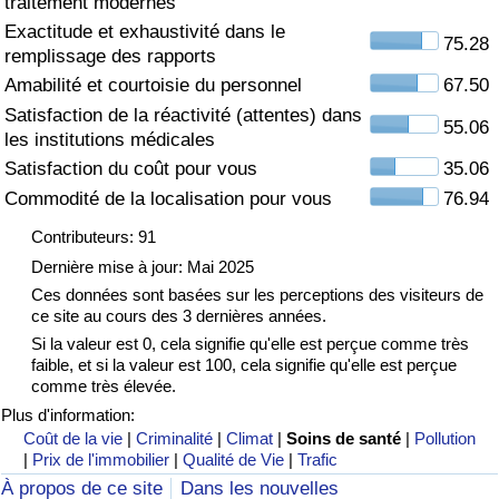
traitement modernes
Exactitude et exhaustivité dans le
Soins de santé
75.28
remplissage des rapports
Amabilité et courtoisie du personnel
67.50
Indice des soins de santé (Actuel)
Satisfaction de la réactivité (attentes) dans
55.06
les institutions médicales
Indice des soins de santé
Satisfaction du coût pour vous
35.06
Commodité de la localisation pour vous
76.94
Indice des soins de santé par Pays
Contributeurs: 91
Pollution
Dernière mise à jour: Mai 2025
Ces données sont basées sur les perceptions des visiteurs de
ce site au cours des 3 dernières années.
Indice de Pollution (Actuel)
Si la valeur est 0, cela signifie qu'elle est perçue comme très
faible, et si la valeur est 100, cela signifie qu'elle est perçue
Indice de pollution
comme très élevée.
Plus d'information:
Indice de Pollution par Pays
Coût de la vie
|
Criminalité
|
Climat
|
Soins de santé
|
Pollution
|
Prix de l'immobilier
|
Qualité de Vie
|
Trafic
À propos de ce site
Dans les nouvelles
Trafic