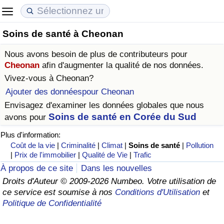
Soins de santé à Cheonan
Coût de la vie
Prix de l'immobilier
Qualité de Vie
Nous avons besoin de plus de contributeurs pour
Indice du Coût de la Vie (Actuel)
Indice des Prix de l'immobilier (Actuel)
Indice de Qualité de Vie
Cheonan
afin d'augmenter la qualité de nos données.
Vivez-vous à
Cheonan
?
Indice du Coût de la Vie
Indice des Prix de l'immobilier
Indice de Qualité de Vie (Actuel)
Ajouter des donnéespour Cheonan
Envisagez d'examiner les données globales que nous
Indice du coût de la vie par pays
Indice des Prix de l'immobilier par Pays
Indice de qualité de vie par pays
Soins de santé en Corée du Sud
avons pour
Plus d'information:
à Akaba
Criminalité
Coût de la vie
|
Criminalité
|
Climat
|
Soins de santé
|
Pollution
|
Prix de l'immobilier
|
Qualité de Vie
|
Trafic
Indice de Criminalité (Actuel)
À propos de ce site
Dans les nouvelles
Droits d'Auteur © 2009-2026 Numbeo. Votre utilisation de
Indice de Criminalité
ce service est soumise à nos
Conditions d'Utilisation
et
Politique de Confidentialité
Indice de criminalité par pays