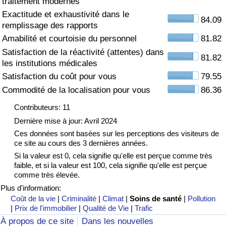
traitement modernes
Exactitude et exhaustivité dans le
Soins de santé
84.09
remplissage des rapports
Amabilité et courtoisie du personnel
81.82
Indice des soins de santé (Actuel)
Satisfaction de la réactivité (attentes) dans
81.82
les institutions médicales
Indice des soins de santé
Satisfaction du coût pour vous
79.55
Commodité de la localisation pour vous
86.36
Indice des soins de santé par Pays
Contributeurs: 11
Pollution
Dernière mise à jour: Avril 2024
Ces données sont basées sur les perceptions des visiteurs de
ce site au cours des 3 dernières années.
Indice de Pollution (Actuel)
Si la valeur est 0, cela signifie qu'elle est perçue comme très
faible, et si la valeur est 100, cela signifie qu'elle est perçue
Indice de pollution
comme très élevée.
Plus d'information:
Indice de Pollution par Pays
Coût de la vie
|
Criminalité
|
Climat
|
Soins de santé
|
Pollution
|
Prix de l'immobilier
|
Qualité de Vie
|
Trafic
À propos de ce site
Dans les nouvelles
Trafic