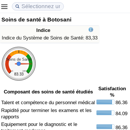
Soins de santé à Botosani
Coût de la vie
Prix de l'immobilier
Qualité de Vie
Indice
Indice du Coût de la Vie (Actuel)
Indice des Prix de l'immobilier (Actuel)
Indice de Qualité de Vie
Indice du Système de Soins de Santé:
83,33
Indice du Coût de la Vie
Indice des Prix de l'immobilier
Indice de Qualité de Vie (Actuel)
Soins de Santé
Indice du coût de la vie par pays
Indice des Prix de l'immobilier par Pays
Indice de qualité de vie par pays
0
100
83.33
à Akaba
Criminalité
Satisfaction
Composant des soins de santé étudiés
%
Indice de Criminalité (Actuel)
Talent et compétence du personnel médical
86.36
Rapidité pour terminer les examens et les
Indice de Criminalité
84.09
rapports
Equipement pour le diagnostic et le
Indice de criminalité par pays
86.36