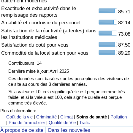
traitement modernes
Exactitude et exhaustivité dans le
Soins de santé
85.71
remplissage des rapports
Amabilité et courtoisie du personnel
82.14
Indice des soins de santé (Actuel)
Satisfaction de la réactivité (attentes) dans
73.08
les institutions médicales
Indice des soins de santé
Satisfaction du coût pour vous
87.50
Commodité de la localisation pour vous
89.29
Indice des soins de santé par Pays
Contributeurs: 14
Pollution
Dernière mise à jour: Avril 2025
Ces données sont basées sur les perceptions des visiteurs de
ce site au cours des 3 dernières années.
Indice de Pollution (Actuel)
Si la valeur est 0, cela signifie qu'elle est perçue comme très
faible, et si la valeur est 100, cela signifie qu'elle est perçue
Indice de pollution
comme très élevée.
Plus d'information:
Indice de Pollution par Pays
Coût de la vie
|
Criminalité
|
Climat
|
Soins de santé
|
Pollution
|
Prix de l'immobilier
|
Qualité de Vie
|
Trafic
À propos de ce site
Dans les nouvelles
Trafic