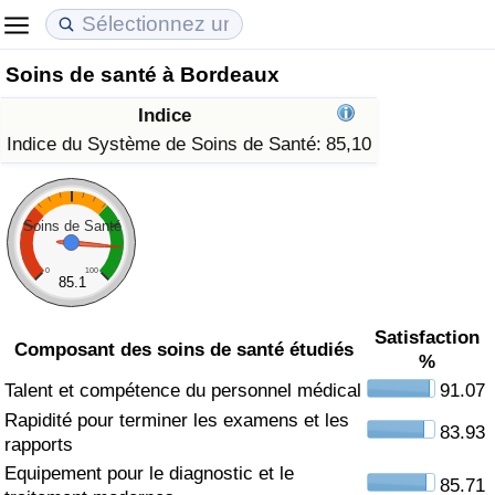
Soins de santé à Bordeaux
Coût de la vie
Prix de l'immobilier
Qualité de Vie
Indice
Indice du Coût de la Vie (Actuel)
Indice des Prix de l'immobilier (Actuel)
Indice de Qualité de Vie
Indice du Système de Soins de Santé:
85,10
Indice du Coût de la Vie
Indice des Prix de l'immobilier
Indice de Qualité de Vie (Actuel)
Soins de Santé
Indice du coût de la vie par pays
Indice des Prix de l'immobilier par Pays
Indice de qualité de vie par pays
0
100
85.1
à Akaba
Criminalité
Satisfaction
Composant des soins de santé étudiés
%
Indice de Criminalité (Actuel)
Talent et compétence du personnel médical
91.07
Rapidité pour terminer les examens et les
Indice de Criminalité
83.93
rapports
Equipement pour le diagnostic et le
Indice de criminalité par pays
85.71