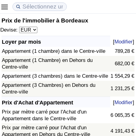
Prix de l'immobilier à Bordeaux
Coût de la vie
Prix de l'immobilier
Qualité de Vie
Devise:
Indice du Coût de la Vie (Actuel)
Indice des Prix de l'immobilier (Actuel)
Indice de Qualité de Vie
Loyer par mois
[
Modifier
]
Appartement (1 chambre) dans le Centre-ville
789,28 €
Indice du Coût de la Vie
Indice des Prix de l'immobilier
Indice de Qualité de Vie (Actuel)
Appartement (1 Chambre) en Dehors du
682,00 €
Centre-ville
Indice du coût de la vie par pays
Indice des Prix de l'immobilier par Pays
Indice de qualité de vie par pays
Appartement (3 chambres) dans le Centre-ville
1 554,29 €
à Akaba
Criminalité
Appartement (3 Chambres) en Dehors du
1 231,25 €
Centre-ville
Indice de Criminalité (Actuel)
Prix d'Achat d'Appartement
[
Modifier
]
Prix par mètre carré pour l'Achat d'un
6 065,35 €
Indice de Criminalité
Appartement dans le Centre-ville
Prix par mètre carré pour l'Achat d'un
4 191,43 €
Indice de criminalité par pays
Appartement en Dehors du Centre-ville