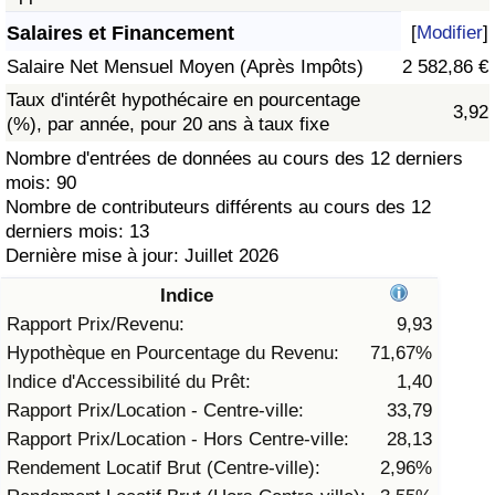
Salaires et Financement
[
Modifier
]
Soins de santé
Salaire Net Mensuel Moyen (Après Impôts)
2 582,86 €
Indice des soins de santé (Actuel)
Taux d'intérêt hypothécaire en pourcentage
3,92
(%), par année, pour 20 ans à taux fixe
Indice des soins de santé
Nombre d'entrées de données au cours des 12 derniers
mois: 90
Nombre de contributeurs différents au cours des 12
Indice des soins de santé par Pays
derniers mois: 13
Dernière mise à jour: Juillet 2026
Pollution
Indice
Indice de Pollution (Actuel)
Rapport Prix/Revenu:
9,93
Hypothèque en Pourcentage du Revenu:
71,67%
Indice de pollution
Indice d'Accessibilité du Prêt:
1,40
Rapport Prix/Location - Centre-ville:
33,79
Indice de Pollution par Pays
Rapport Prix/Location - Hors Centre-ville:
28,13
Rendement Locatif Brut (Centre-ville):
2,96%
Trafic