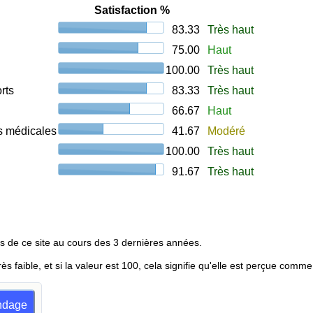
Satisfaction %
83.33
Très haut
75.00
Haut
100.00
Très haut
rts
83.33
Très haut
66.67
Haut
ons médicales
41.67
Modéré
100.00
Très haut
91.67
Très haut
s de ce site au cours des 3 dernières années.
rès faible, et si la valeur est 100, cela signifie qu'elle est perçue comme
ondage