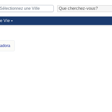
de Vie
madora