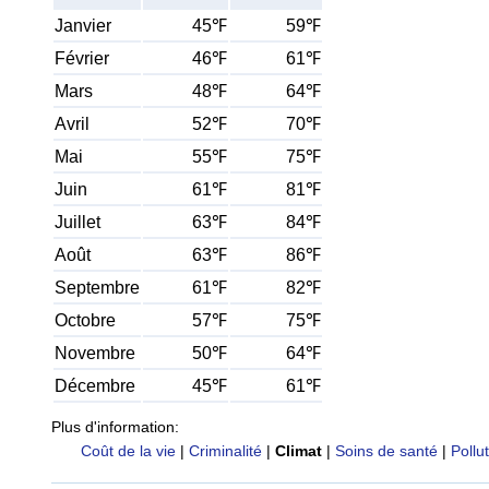
Janvier
45℉
59℉
Février
46℉
61℉
Mars
48℉
64℉
Avril
52℉
70℉
Mai
55℉
75℉
Juin
61℉
81℉
Juillet
63℉
84℉
Août
63℉
86℉
Septembre
61℉
82℉
Octobre
57℉
75℉
Novembre
50℉
64℉
Décembre
45℉
61℉
Plus d'information:
Coût de la vie
|
Criminalité
|
Climat
|
Soins de santé
|
Pollu