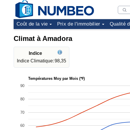
Coût de la vie
Prix de l'immobilier
Qualité 
Climat à Amadora
Indice
Indice Climatique:
98,35
Températures Moy par Mois (℉)
90
80
70
60