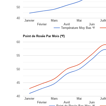
50
40
Janvier
Mars
Mai
Juill
Février
Avril
Juin
Température Moy Bas ℉
Point de Rosée Par Mois (℉)
60
55
50
45
40
Janvier
Mars
Mai
Juill
Février
Avril
Juin
Point de Rosée Bas Moy. ℉