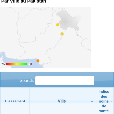
Par Ville au Pakistan
Indice de Trafic
Indice de Trafic (Actuel)
Indice de Trafic par Pays
46
46
88
88
Search:
Indice
des
Ville
soins
Classement
de
santé