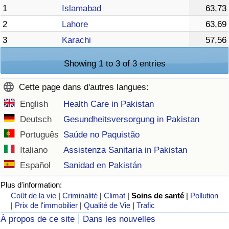
1
Islamabad
63,73
2
Lahore
63,69
3
Karachi
57,56
Showing 1 to 3 of 3 entries
Cette page dans d'autres langues:
English
Health Care in Pakistan
Deutsch
Gesundheitsversorgung in Pakistan
Português
Saúde no Paquistão
Italiano
Assistenza Sanitaria in Pakistan
Español
Sanidad en Pakistán
Plus d'information:
Coût de la vie
|
Criminalité
|
Climat
|
Soins de santé
|
Pollution
|
Prix de l'immobilier
|
Qualité de Vie
|
Trafic
À propos de ce site
Dans les nouvelles