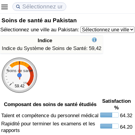
Soins de santé au Pakistan
Coût de la vie
Prix de l'immobilier
Qualité de Vie
Sélectionnez une ville au Pakistan:
Indice du Coût de la Vie (Actuel)
Indice des Prix de l'immobilier (Actuel)
Indice de Qualité de Vie
Indice
Indice du Système de Soins de Santé:
59,42
Indice du Coût de la Vie
Indice des Prix de l'immobilier
Indice de Qualité de Vie (Actuel)
Indice du coût de la vie par pays
Indice des Prix de l'immobilier par Pays
Indice de qualité de vie par pays
Soins de santé
à Akaba
Criminalité
0
120
59.42
Indice de Criminalité (Actuel)
Satisfaction
Composant des soins de santé étudiés
%
Indice de Criminalité
Talent et compétence du personnel médical
64.32
Rapidité pour terminer les examens et les
64.20
Indice de criminalité par pays
rapports