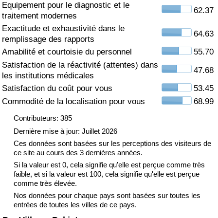
Equipement pour le diagnostic et le
62.37
traitement modernes
Soins de santé
Exactitude et exhaustivité dans le
64.63
remplissage des rapports
Indice des soins de santé (Actuel)
Amabilité et courtoisie du personnel
55.70
Satisfaction de la réactivité (attentes) dans
Indice des soins de santé
47.68
les institutions médicales
Satisfaction du coût pour vous
53.45
Indice des soins de santé par Pays
Commodité de la localisation pour vous
68.99
Pollution
Contributeurs: 385
Dernière mise à jour: Juillet 2026
Indice de Pollution (Actuel)
Ces données sont basées sur les perceptions des visiteurs de
ce site au cours des 3 dernières années.
Si la valeur est 0, cela signifie qu'elle est perçue comme très
Indice de pollution
faible, et si la valeur est 100, cela signifie qu'elle est perçue
comme très élevée.
Indice de Pollution par Pays
Nos données pour chaque pays sont basées sur toutes les
entrées de toutes les villes de ce pays.
Trafic