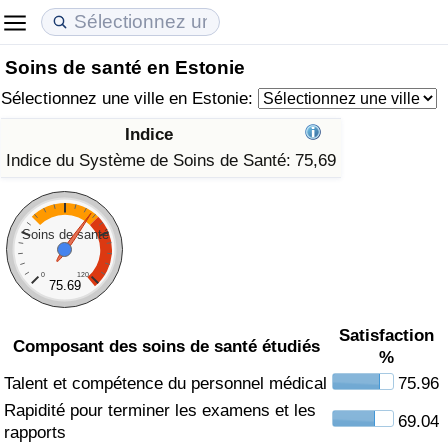
Soins de santé en Estonie
Coût de la vie
Prix de l'immobilier
Qualité de Vie
Sélectionnez une ville en Estonie:
Indice du Coût de la Vie (Actuel)
Indice des Prix de l'immobilier (Actuel)
Indice de Qualité de Vie
Indice
Indice du Système de Soins de Santé:
75,69
Indice du Coût de la Vie
Indice des Prix de l'immobilier
Indice de Qualité de Vie (Actuel)
Indice du coût de la vie par pays
Indice des Prix de l'immobilier par Pays
Indice de qualité de vie par pays
Soins de santé
à Akaba
Criminalité
0
120
75.69
Indice de Criminalité (Actuel)
Satisfaction
Composant des soins de santé étudiés
%
Indice de Criminalité
Talent et compétence du personnel médical
75.96
Rapidité pour terminer les examens et les
69.04
Indice de criminalité par pays
rapports