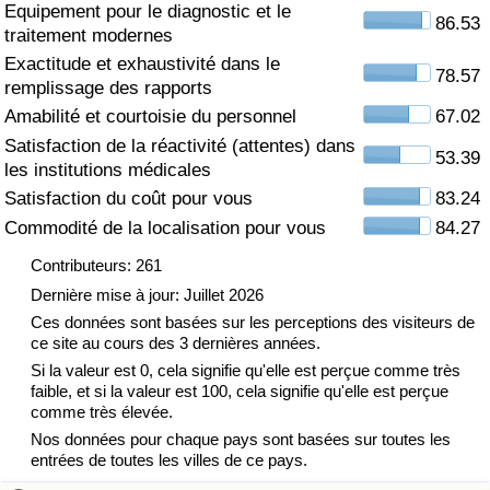
Equipement pour le diagnostic et le
86.53
traitement modernes
Soins de santé
Exactitude et exhaustivité dans le
78.57
remplissage des rapports
Indice des soins de santé (Actuel)
Amabilité et courtoisie du personnel
67.02
Satisfaction de la réactivité (attentes) dans
Indice des soins de santé
53.39
les institutions médicales
Satisfaction du coût pour vous
83.24
Indice des soins de santé par Pays
Commodité de la localisation pour vous
84.27
Pollution
Contributeurs: 261
Dernière mise à jour: Juillet 2026
Indice de Pollution (Actuel)
Ces données sont basées sur les perceptions des visiteurs de
ce site au cours des 3 dernières années.
Si la valeur est 0, cela signifie qu'elle est perçue comme très
Indice de pollution
faible, et si la valeur est 100, cela signifie qu'elle est perçue
comme très élevée.
Indice de Pollution par Pays
Nos données pour chaque pays sont basées sur toutes les
entrées de toutes les villes de ce pays.
Trafic