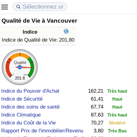
Qualité de Vie à Vancouver
Coût de la vie
Prix de l'immobilier
Qualité de Vie
Indice
Indice du Coût de la Vie (Actuel)
Indice des Prix de l'immobilier (Actuel)
Indice de Qualité de Vie
Indice de Qualité de Vie:
201,80
Indice du Coût de la Vie
Indice des Prix de l'immobilier
Indice de Qualité de Vie (Actuel)
Qualité
Indice du coût de la vie par pays
Indice des Prix de l'immobilier par Pays
Indice de qualité de vie par pays
0
240
201.8
à Akaba
Criminalité
Indice du Pouvoir d'Achat
162,21
Très haut
Indice de Sécurité
61,41
Haut
Indice de Criminalité (Actuel)
Indice des soins de santé
67,74
Haut
Indice Climatique
87,63
Très haut
Indice de Criminalité
Indice du Coût de la Vie
70,27
Modéré
Rapport Prix de l'immobilier/Revenu
3,80
Très Bas
Indice de criminalité par pays