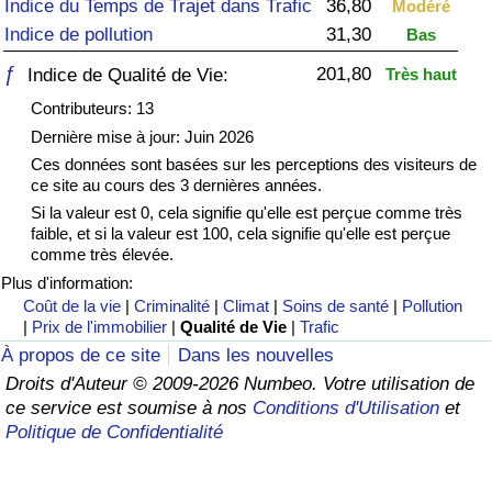
Indice du Temps de Trajet dans Trafic
36,80
Modéré
Indice de pollution
31,30
Bas
Soins de santé
ƒ
201,80
Indice de Qualité de Vie:
Très haut
Indice des soins de santé (Actuel)
Contributeurs: 13
Dernière mise à jour: Juin 2026
Indice des soins de santé
Ces données sont basées sur les perceptions des visiteurs de
ce site au cours des 3 dernières années.
Indice des soins de santé par Pays
Si la valeur est 0, cela signifie qu'elle est perçue comme très
faible, et si la valeur est 100, cela signifie qu'elle est perçue
comme très élevée.
Pollution
Plus d'information:
Coût de la vie
|
Criminalité
|
Climat
|
Soins de santé
|
Pollution
Indice de Pollution (Actuel)
|
Prix de l'immobilier
|
Qualité de Vie
|
Trafic
À propos de ce site
Dans les nouvelles
Indice de pollution
Droits d'Auteur © 2009-2026 Numbeo. Votre utilisation de
ce service est soumise à nos
Conditions d'Utilisation
et
Indice de Pollution par Pays
Politique de Confidentialité
Trafic