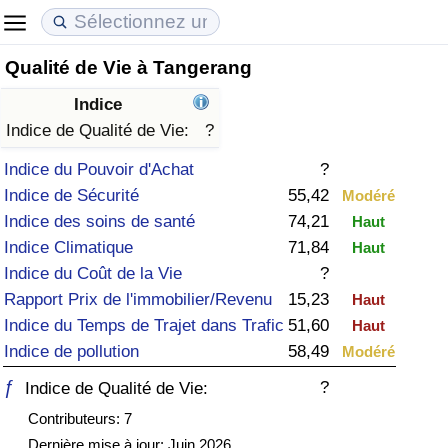
Qualité de Vie à Tangerang
Coût de la vie
Prix de l'immobilier
Qualité de Vie
Indice
Indice du Coût de la Vie (Actuel)
Indice des Prix de l'immobilier (Actuel)
Indice de Qualité de Vie
Indice de Qualité de Vie:
?
Indice du Pouvoir d'Achat
?
Indice du Coût de la Vie
Indice des Prix de l'immobilier
Indice de Qualité de Vie (Actuel)
Indice de Sécurité
55,42
Modéré
Indice des soins de santé
74,21
Haut
Indice du coût de la vie par pays
Indice des Prix de l'immobilier par Pays
Indice de qualité de vie par pays
Indice Climatique
71,84
Haut
Indice du Coût de la Vie
?
à Akaba
Criminalité
Rapport Prix de l'immobilier/Revenu
15,23
Haut
Indice du Temps de Trajet dans Trafic
51,60
Haut
Indice de Criminalité (Actuel)
Indice de pollution
58,49
Modéré
Indice de Criminalité
ƒ
?
Indice de Qualité de Vie:
Contributeurs: 7
Indice de criminalité par pays
Dernière mise à jour: Juin 2026