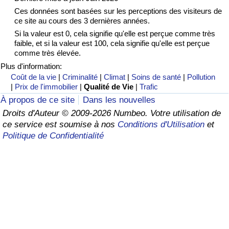
Ces données sont basées sur les perceptions des visiteurs de
Soins de santé
ce site au cours des 3 dernières années.
Si la valeur est 0, cela signifie qu'elle est perçue comme très
faible, et si la valeur est 100, cela signifie qu'elle est perçue
Indice des soins de santé (Actuel)
comme très élevée.
Plus d'information:
Indice des soins de santé
Coût de la vie
|
Criminalité
|
Climat
|
Soins de santé
|
Pollution
|
Prix de l'immobilier
|
Qualité de Vie
|
Trafic
Indice des soins de santé par Pays
À propos de ce site
Dans les nouvelles
Droits d'Auteur © 2009-2026 Numbeo. Votre utilisation de
Pollution
ce service est soumise à nos
Conditions d'Utilisation
et
Politique de Confidentialité
Indice de Pollution (Actuel)
Indice de pollution
Indice de Pollution par Pays
Trafic