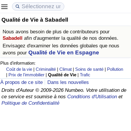
Qualité de Vie à Sabadell
Coût de la vie
Prix de l'immobilier
Qualité de Vie
Nous avons besoin de plus de contributeurs pour
Indice du Coût de la Vie (Actuel)
Indice des Prix de l'immobilier (Actuel)
Indice de Qualité de Vie
Sabadell
afin d'augmenter la qualité de nos données.
Envisagez d'examiner les données globales que nous
Indice du Coût de la Vie
Indice des Prix de l'immobilier
Indice de Qualité de Vie (Actuel)
Qualité de Vie en Espagne
avons pour
Plus d'information:
Indice du coût de la vie par pays
Indice des Prix de l'immobilier par Pays
Indice de qualité de vie par pays
Coût de la vie
|
Criminalité
|
Climat
|
Soins de santé
|
Pollution
|
Prix de l'immobilier
|
Qualité de Vie
|
Trafic
à Akaba
Criminalité
À propos de ce site
Dans les nouvelles
Droits d'Auteur © 2009-2026 Numbeo. Votre utilisation de
ce service est soumise à nos
Conditions d'Utilisation
et
Indice de Criminalité (Actuel)
Politique de Confidentialité
Indice de Criminalité
Indice de criminalité par pays