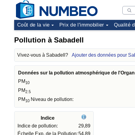
Coût de la vie
Prix de l'immobilier
Qualité 
Pollution à Sabadell
Vivez-vous à Sabadell?
Ajouter des données pour Sa
Données sur la pollution atmosphérique de l'Organ
PM
10
PM
2.5
PM
Niveau de pollution:
10
Indice
Indice de pollution:
29,89
Échelle Exp. de la Pollution:
54,89