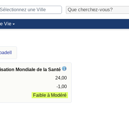
de Vie
badell
isation Mondiale de la Santé
24,00
-1,00
Faible à Modéré