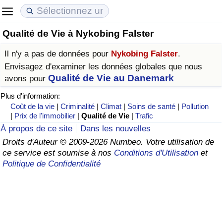
Qualité de Vie à Nykobing Falster
Coût de la vie
Prix de l'immobilier
Qualité de Vie
Il n'y a pas de données pour
Nykobing Falster
.
Indice du Coût de la Vie (Actuel)
Indice des Prix de l'immobilier (Actuel)
Indice de Qualité de Vie
Envisagez d'examiner les données globales que nous
Qualité de Vie au Danemark
avons pour
Indice du Coût de la Vie
Indice des Prix de l'immobilier
Indice de Qualité de Vie (Actuel)
Plus d'information:
Coût de la vie
|
Criminalité
|
Climat
|
Soins de santé
|
Pollution
Indice du coût de la vie par pays
Indice des Prix de l'immobilier par Pays
Indice de qualité de vie par pays
|
Prix de l'immobilier
|
Qualité de Vie
|
Trafic
À propos de ce site
Dans les nouvelles
à Akaba
Criminalité
Droits d'Auteur © 2009-2026 Numbeo. Votre utilisation de
ce service est soumise à nos
Conditions d'Utilisation
et
Politique de Confidentialité
Indice de Criminalité (Actuel)
Indice de Criminalité
Indice de criminalité par pays