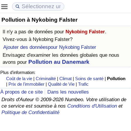
Pollution à Nykobing Falster
Coût de la vie
Prix de l'immobilier
Qualité de Vie
Il n'y a pas de données pour
Nykobing Falster
.
Indice du Coût de la Vie (Actuel)
Indice des Prix de l'immobilier (Actuel)
Indice de Qualité de Vie
Vivez-vous à
Nykobing Falster
?
Ajouter des donnéespour Nykobing Falster
Indice du Coût de la Vie
Indice des Prix de l'immobilier
Indice de Qualité de Vie (Actuel)
Envisagez d'examiner les données globales que nous
Pollution au Danemark
avons pour
Indice du coût de la vie par pays
Indice des Prix de l'immobilier par Pays
Indice de qualité de vie par pays
Plus d'information:
Coût de la vie
|
Criminalité
|
Climat
|
Soins de santé
|
Pollution
à Akaba
Criminalité
|
Prix de l'immobilier
|
Qualité de Vie
|
Trafic
À propos de ce site
Dans les nouvelles
Indice de Criminalité (Actuel)
Droits d'Auteur © 2009-2026 Numbeo. Votre utilisation de
ce service est soumise à nos
Conditions d'Utilisation
et
Indice de Criminalité
Politique de Confidentialité
Indice de criminalité par pays