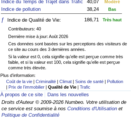
Indice du Temps de Trajet dans Trafic
40,07
Modéré
Indice de pollution
38,24
Bas
Soins de santé
ƒ
186,71
Indice de Qualité de Vie:
Très haut
Indice des soins de santé (Actuel)
Contributeurs: 40
Dernière mise à jour: Août 2026
Indice des soins de santé
Ces données sont basées sur les perceptions des visiteurs de
ce site au cours des 3 dernières années.
Indice des soins de santé par Pays
Si la valeur est 0, cela signifie qu'elle est perçue comme très
faible, et si la valeur est 100, cela signifie qu'elle est perçue
comme très élevée.
Pollution
Plus d'information:
Coût de la vie
|
Criminalité
|
Climat
|
Soins de santé
|
Pollution
Indice de Pollution (Actuel)
|
Prix de l'immobilier
|
Qualité de Vie
|
Trafic
À propos de ce site
Dans les nouvelles
Indice de pollution
Droits d'Auteur © 2009-2026 Numbeo. Votre utilisation de
ce service est soumise à nos
Conditions d'Utilisation
et
Indice de Pollution par Pays
Politique de Confidentialité
Trafic