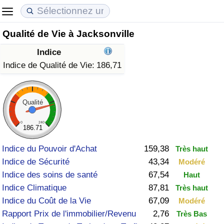
Qualité de Vie à Jacksonville
Coût de la vie
Prix de l'immobilier
Qualité de Vie
Indice
Indice du Coût de la Vie (Actuel)
Indice des Prix de l'immobilier (Actuel)
Indice de Qualité de Vie
Indice de Qualité de Vie:
186,71
Indice du Coût de la Vie
Indice des Prix de l'immobilier
Indice de Qualité de Vie (Actuel)
Qualité
Indice du coût de la vie par pays
Indice des Prix de l'immobilier par Pays
Indice de qualité de vie par pays
0
240
186.71
à Akaba
Criminalité
Indice du Pouvoir d'Achat
159,38
Très haut
Indice de Sécurité
43,34
Modéré
Indice de Criminalité (Actuel)
Indice des soins de santé
67,54
Haut
Indice Climatique
87,81
Très haut
Indice de Criminalité
Indice du Coût de la Vie
67,09
Modéré
Rapport Prix de l'immobilier/Revenu
2,76
Très Bas
Indice de criminalité par pays