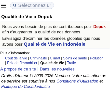
Qualité de Vie à Depok
Coût de la vie
Prix de l'immobilier
Qualité de Vie
Nous avons besoin de plus de contributeurs pour
Depok
Indice du Coût de la Vie (Actuel)
Indice des Prix de l'immobilier (Actuel)
Indice de Qualité de Vie
afin d'augmenter la qualité de nos données.
Envisagez d'examiner les données globales que nous
Indice du Coût de la Vie
Indice des Prix de l'immobilier
Indice de Qualité de Vie (Actuel)
Qualité de Vie en Indonésie
avons pour
Plus d'information:
Indice du coût de la vie par pays
Indice des Prix de l'immobilier par Pays
Indice de qualité de vie par pays
Coût de la vie
|
Criminalité
|
Climat
|
Soins de santé
|
Pollution
|
Prix de l'immobilier
|
Qualité de Vie
|
Trafic
à Akaba
Criminalité
À propos de ce site
Dans les nouvelles
Droits d'Auteur © 2009-2026 Numbeo. Votre utilisation de
ce service est soumise à nos
Conditions d'Utilisation
et
Indice de Criminalité (Actuel)
Politique de Confidentialité
Indice de Criminalité
Indice de criminalité par pays