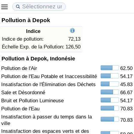
Pollution à Depok
Coût de la vie
Prix de l'immobilier
Qualité de Vie
Indice
Indice du Coût de la Vie (Actuel)
Indice des Prix de l'immobilier (Actuel)
Indice de Qualité de Vie
Indice de pollution:
72,13
Échelle Exp. de la Pollution:
126,50
Indice du Coût de la Vie
Indice des Prix de l'immobilier
Indice de Qualité de Vie (Actuel)
Pollution à Depok, Indonésie
Pollution de l'Air
62.50
Indice du coût de la vie par pays
Indice des Prix de l'immobilier par Pays
Indice de qualité de vie par pays
Pollution de l'Eau Potable et Inaccessibilité
54.17
à Akaba
Criminalité
Insatisfaction de l'Élimination des Déchets
45.83
Sale et Désordonné
66.67
Indice de Criminalité (Actuel)
Bruit et Pollution Lumineuse
54.17
Pollution de l'Eau
70.83
Indice de Criminalité
Insatisfaction à passer du temps dans la
70.83
ville
Indice de criminalité par pays
Insatisfaction des espaces verts et des