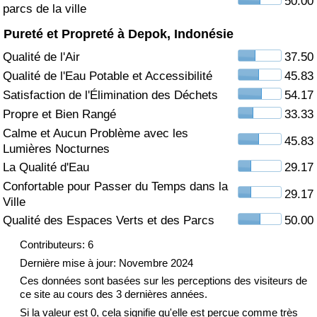
50.00
parcs de la ville
Soins de santé
Pureté et Propreté à Depok, Indonésie
Qualité de l'Air
37.50
Indice des soins de santé (Actuel)
Qualité de l'Eau Potable et Accessibilité
45.83
Satisfaction de l'Élimination des Déchets
54.17
Indice des soins de santé
Propre et Bien Rangé
33.33
Calme et Aucun Problème avec les
Indice des soins de santé par Pays
45.83
Lumières Nocturnes
La Qualité d'Eau
29.17
Pollution
Confortable pour Passer du Temps dans la
29.17
Ville
Indice de Pollution (Actuel)
Qualité des Espaces Verts et des Parcs
50.00
Indice de pollution
Contributeurs: 6
Dernière mise à jour: Novembre 2024
Indice de Pollution par Pays
Ces données sont basées sur les perceptions des visiteurs de
ce site au cours des 3 dernières années.
Si la valeur est 0, cela signifie qu'elle est perçue comme très
Trafic