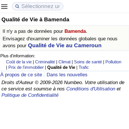
Qualité de Vie à Bamenda
Coût de la vie
Prix de l'immobilier
Qualité de Vie
Il n'y a pas de données pour
Bamenda
.
Indice du Coût de la Vie (Actuel)
Indice des Prix de l'immobilier (Actuel)
Indice de Qualité de Vie
Envisagez d'examiner les données globales que nous
Qualité de Vie au Cameroun
avons pour
Indice du Coût de la Vie
Indice des Prix de l'immobilier
Indice de Qualité de Vie (Actuel)
Plus d'information:
Coût de la vie
|
Criminalité
|
Climat
|
Soins de santé
|
Pollution
Indice du coût de la vie par pays
Indice des Prix de l'immobilier par Pays
Indice de qualité de vie par pays
|
Prix de l'immobilier
|
Qualité de Vie
|
Trafic
À propos de ce site
Dans les nouvelles
à Akaba
Criminalité
Droits d'Auteur © 2009-2026 Numbeo. Votre utilisation de
ce service est soumise à nos
Conditions d'Utilisation
et
Politique de Confidentialité
Indice de Criminalité (Actuel)
Indice de Criminalité
Indice de criminalité par pays