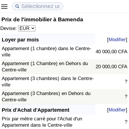
Prix de l'immobilier à Bamenda
Coût de la vie
Prix de l'immobilier
Qualité de Vie
Devise:
Indice du Coût de la Vie (Actuel)
Indice des Prix de l'immobilier (Actuel)
Indice de Qualité de Vie
Loyer par mois
[
Modifier
]
Appartement (1 chambre) dans le Centre-
Indice du Coût de la Vie
Indice des Prix de l'immobilier
Indice de Qualité de Vie (Actuel)
40 000,00 CFA
ville
Appartement (1 Chambre) en Dehors du
Indice du coût de la vie par pays
Indice des Prix de l'immobilier par Pays
Indice de qualité de vie par pays
20 000,00 CFA
Centre-ville
Appartement (3 chambres) dans le Centre-
à Akaba
Criminalité
?
ville
Appartement (3 Chambres) en Dehors du
Indice de Criminalité (Actuel)
?
Centre-ville
Indice de Criminalité
Prix d'Achat d'Appartement
[
Modifier
]
Prix par mètre carré pour l'Achat d'un
?
Indice de criminalité par pays
Appartement dans le Centre-ville