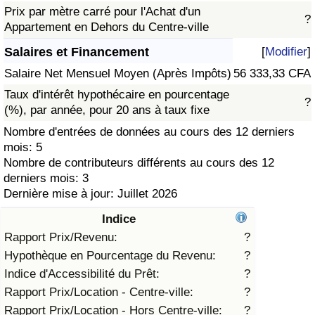
Prix par mètre carré pour l'Achat d'un
?
Soins de santé
Appartement en Dehors du Centre-ville
Salaires et Financement
[
Modifier
]
Indice des soins de santé (Actuel)
Salaire Net Mensuel Moyen (Après Impôts)
56 333,33 CFA
Taux d'intérêt hypothécaire en pourcentage
Indice des soins de santé
?
(%), par année, pour 20 ans à taux fixe
Nombre d'entrées de données au cours des 12 derniers
Indice des soins de santé par Pays
mois: 5
Nombre de contributeurs différents au cours des 12
Pollution
derniers mois: 3
Dernière mise à jour: Juillet 2026
Indice de Pollution (Actuel)
Indice
Rapport Prix/Revenu:
?
Indice de pollution
Hypothèque en Pourcentage du Revenu:
?
Indice d'Accessibilité du Prêt:
?
Indice de Pollution par Pays
Rapport Prix/Location - Centre-ville:
?
Rapport Prix/Location - Hors Centre-ville:
?
Trafic