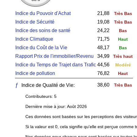
Indice du Pouvoir d'Achat
21,88
Très Bas
Indice de Sécurité
19,08
Très Bas
Indice des soins de santé
24,22
Bas
Indice Climatique
71,75
Haut
Indice du Coût de la Vie
48,17
Bas
Rapport Prix de l'immobilier/Revenu
34,99
Très haut
Indice du Temps de Trajet dans Trafic
44,56
Modéré
Indice de pollution
76,82
Haut
ƒ
38,60
Indice de Qualité de Vie:
Très Bas
Contributeurs: 5
Dernière mise à jour: Août 2026
Ces données sont basées sur les perceptions des visiteur
Si la valeur est 0, cela signifie qu'elle est perçue comme t
Nos données pour chaque pays sont basées sur toutes les 