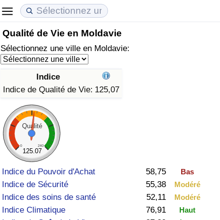
Qualité de Vie en Moldavie
Coût de la vie
Prix de l'immobilier
Qualité de Vie
Sélectionnez une ville en Moldavie:
Indice du Coût de la Vie (Actuel)
Indice des Prix de l'immobilier (Actuel)
Indice de Qualité de Vie
Indice
Indice du Coût de la Vie
Indice des Prix de l'immobilier
Indice de Qualité de Vie (Actuel)
Indice de Qualité de Vie:
125,07
Indice du coût de la vie par pays
Indice des Prix de l'immobilier par Pays
Indice de qualité de vie par pays
Qualité
à Akaba
Criminalité
0
240
125.07
Indice de Criminalité (Actuel)
Indice du Pouvoir d'Achat
58,75
Bas
Indice de Sécurité
55,38
Modéré
Indice de Criminalité
Indice des soins de santé
52,11
Modéré
Indice Climatique
76,91
Haut
Indice de criminalité par pays