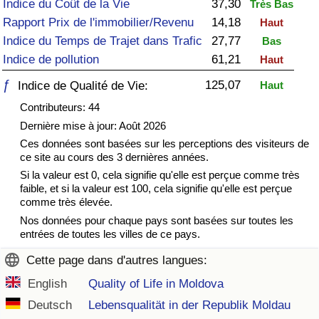
Indice du Coût de la Vie
37,30
Très Bas
Rapport Prix de l'immobilier/Revenu
14,18
Haut
Soins de santé
Indice du Temps de Trajet dans Trafic
27,77
Bas
Indice de pollution
61,21
Haut
Indice des soins de santé (Actuel)
ƒ
125,07
Indice de Qualité de Vie:
Haut
Indice des soins de santé
Contributeurs: 44
Dernière mise à jour: Août 2026
Indice des soins de santé par Pays
Ces données sont basées sur les perceptions des visiteurs de
ce site au cours des 3 dernières années.
Pollution
Si la valeur est 0, cela signifie qu'elle est perçue comme très
faible, et si la valeur est 100, cela signifie qu'elle est perçue
comme très élevée.
Indice de Pollution (Actuel)
Nos données pour chaque pays sont basées sur toutes les
entrées de toutes les villes de ce pays.
Indice de pollution
Cette page dans d'autres langues:
Indice de Pollution par Pays
English
Quality of Life in Moldova
Deutsch
Lebensqualität in der Republik Moldau
Trafic