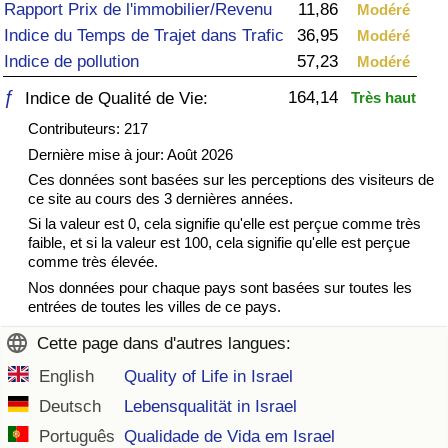
Rapport Prix de l'immobilier/Revenu
11,86
Modéré
Soins de santé
Indice du Temps de Trajet dans Trafic
36,95
Modéré
Indice de pollution
57,23
Modéré
Indice des soins de santé (Actuel)
ƒ
164,14
Indice de Qualité de Vie:
Très haut
Contributeurs: 217
Indice des soins de santé
Dernière mise à jour: Août 2026
Ces données sont basées sur les perceptions des visiteurs de
Indice des soins de santé par Pays
ce site au cours des 3 dernières années.
Si la valeur est 0, cela signifie qu'elle est perçue comme très
Pollution
faible, et si la valeur est 100, cela signifie qu'elle est perçue
comme très élevée.
Nos données pour chaque pays sont basées sur toutes les
Indice de Pollution (Actuel)
entrées de toutes les villes de ce pays.
Indice de pollution
Cette page dans d'autres langues:
English
Quality of Life in Israel
Indice de Pollution par Pays
Deutsch
Lebensqualität in Israel
Português
Qualidade de Vida em Israel
Trafic