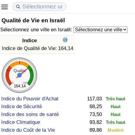
Qualité de Vie en Israël
Coût de la vie
Prix de l'immobilier
Qualité de Vie
Sélectionnez une ville en Israël:
Indice du Coût de la Vie (Actuel)
Indice des Prix de l'immobilier (Actuel)
Indice de Qualité de Vie
Indice
Indice de Qualité de Vie:
164,14
Indice du Coût de la Vie
Indice des Prix de l'immobilier
Indice de Qualité de Vie (Actuel)
Indice du coût de la vie par pays
Indice des Prix de l'immobilier par Pays
Indice de qualité de vie par pays
Qualité
à Akaba
Criminalité
0
240
164.14
Indice du Pouvoir d'Achat
117,03
Très haut
Indice de Criminalité (Actuel)
Indice de Sécurité
68,25
Haut
Indice des soins de santé
73,50
Haut
Indice de Criminalité
Indice Climatique
93,82
Très haut
Indice du Coût de la Vie
89,86
Indice de criminalité par pays
Modéré