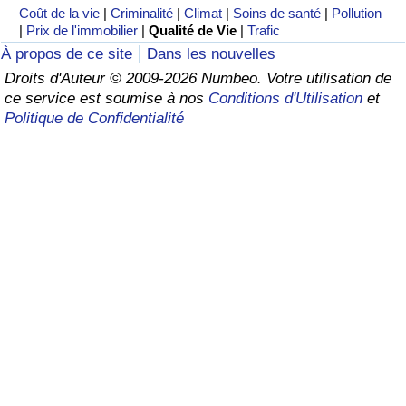
Coût de la vie
|
Criminalité
|
Climat
|
Soins de santé
|
Pollution
|
Prix de l'immobilier
|
Qualité de Vie
|
Trafic
Soins de santé
À propos de ce site
Dans les nouvelles
Droits d'Auteur © 2009-2026 Numbeo. Votre utilisation de
Indice des soins de santé (Actuel)
ce service est soumise à nos
Conditions d'Utilisation
et
Politique de Confidentialité
Indice des soins de santé
Indice des soins de santé par Pays
Pollution
Indice de Pollution (Actuel)
Indice de pollution
Indice de Pollution par Pays
Trafic