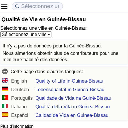
Qualité de Vie en Guinée-Bissau
Coût de la vie
Prix de l'immobilier
Qualité de Vie
Sélectionnez une ville en Guinée-Bissau:
Indice du Coût de la Vie (Actuel)
Indice des Prix de l'immobilier (Actuel)
Indice de Qualité de Vie
Il n'y a pas de données pour la Guinée-Bissau.
Indice du Coût de la Vie
Indice des Prix de l'immobilier
Indice de Qualité de Vie (Actuel)
Nous aimerions obtenir plus de contributeurs pour une
meilleure fiabilité des données.
Indice du coût de la vie par pays
Indice des Prix de l'immobilier par Pays
Indice de qualité de vie par pays
Cette page dans d'autres langues:
à Akaba
Criminalité
English
Quality of Life in Guinea-Bissau
Deutsch
Lebensqualität in Guinea-Bissau
Indice de Criminalité (Actuel)
Português
Qualidade de Vida na Guiné-Bissau
Italiano
Qualità della Vita in Guinea-Bissau
Indice de Criminalité
Español
Calidad de Vida en Guinea-Bissau
Indice de criminalité par pays
Plus d'information: