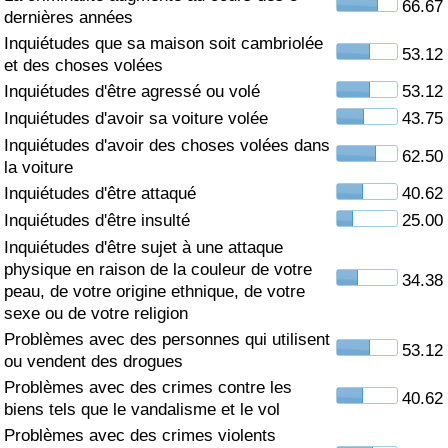
66.67
dernières années
Soins de santé
Inquiétudes que sa maison soit cambriolée
53.12
et des choses volées
Indice des soins de santé (Actuel)
Inquiétudes d'être agressé ou volé
53.12
Inquiétudes d'avoir sa voiture volée
43.75
Indice des soins de santé
Inquiétudes d'avoir des choses volées dans
62.50
la voiture
Indice des soins de santé par Pays
Inquiétudes d'être attaqué
40.62
Inquiétudes d'être insulté
25.00
Pollution
Inquiétudes d'être sujet à une attaque
physique en raison de la couleur de votre
34.38
Indice de Pollution (Actuel)
peau, de votre origine ethnique, de votre
sexe ou de votre religion
Problèmes avec des personnes qui utilisent
Indice de pollution
53.12
ou vendent des drogues
Problèmes avec des crimes contre les
Indice de Pollution par Pays
40.62
biens tels que le vandalisme et le vol
Problèmes avec des crimes violents
Trafic