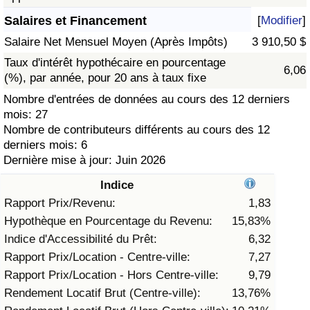
Salaires et Financement
[
Modifier
]
Soins de santé
Salaire Net Mensuel Moyen (Après Impôts)
3 910,50 $
Indice des soins de santé (Actuel)
Taux d'intérêt hypothécaire en pourcentage
6,06
(%), par année, pour 20 ans à taux fixe
Indice des soins de santé
Nombre d'entrées de données au cours des 12 derniers
mois: 27
Nombre de contributeurs différents au cours des 12
Indice des soins de santé par Pays
derniers mois: 6
Dernière mise à jour: Juin 2026
Pollution
Indice
Indice de Pollution (Actuel)
Rapport Prix/Revenu:
1,83
Hypothèque en Pourcentage du Revenu:
15,83%
Indice de pollution
Indice d'Accessibilité du Prêt:
6,32
Rapport Prix/Location - Centre-ville:
7,27
Indice de Pollution par Pays
Rapport Prix/Location - Hors Centre-ville:
9,79
Rendement Locatif Brut (Centre-ville):
13,76%
Trafic