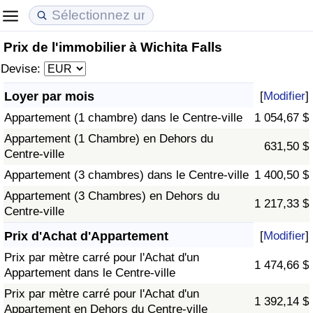
Prix de l'immobilier à Wichita Falls
Coût de la vie
Prix de l'immobilier
Qualité de Vie
Devise:
Indice du Coût de la Vie (Actuel)
Indice des Prix de l'immobilier (Actuel)
Indice de Qualité de Vie
Loyer par mois
[
Modifier
]
Appartement (1 chambre) dans le Centre-ville
1 054,67 $
Indice du Coût de la Vie
Indice des Prix de l'immobilier
Indice de Qualité de Vie (Actuel)
Appartement (1 Chambre) en Dehors du
631,50 $
Centre-ville
Indice du coût de la vie par pays
Indice des Prix de l'immobilier par Pays
Indice de qualité de vie par pays
Appartement (3 chambres) dans le Centre-ville
1 400,50 $
à Akaba
Criminalité
Appartement (3 Chambres) en Dehors du
1 217,33 $
Centre-ville
Indice de Criminalité (Actuel)
Prix d'Achat d'Appartement
[
Modifier
]
Prix par mètre carré pour l'Achat d'un
1 474,66 $
Indice de Criminalité
Appartement dans le Centre-ville
Prix par mètre carré pour l'Achat d'un
1 392,14 $
Indice de criminalité par pays
Appartement en Dehors du Centre-ville