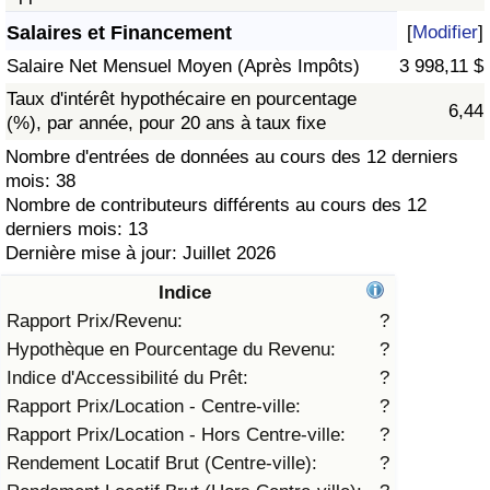
Salaires et Financement
[
Modifier
]
Soins de santé
Salaire Net Mensuel Moyen (Après Impôts)
3 998,11 $
Indice des soins de santé (Actuel)
Taux d'intérêt hypothécaire en pourcentage
6,44
(%), par année, pour 20 ans à taux fixe
Indice des soins de santé
Nombre d'entrées de données au cours des 12 derniers
mois: 38
Nombre de contributeurs différents au cours des 12
Indice des soins de santé par Pays
derniers mois: 13
Dernière mise à jour: Juillet 2026
Pollution
Indice
Indice de Pollution (Actuel)
Rapport Prix/Revenu:
?
Hypothèque en Pourcentage du Revenu:
?
Indice de pollution
Indice d'Accessibilité du Prêt:
?
Rapport Prix/Location - Centre-ville:
?
Indice de Pollution par Pays
Rapport Prix/Location - Hors Centre-ville:
?
Rendement Locatif Brut (Centre-ville):
?
Trafic