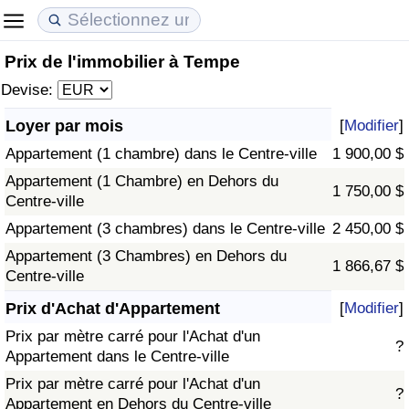
Prix de l'immobilier à Tempe
Coût de la vie
Prix de l'immobilier
Qualité de Vie
Devise:
Indice du Coût de la Vie (Actuel)
Indice des Prix de l'immobilier (Actuel)
Indice de Qualité de Vie
Loyer par mois
[
Modifier
]
Appartement (1 chambre) dans le Centre-ville
1 900,00 $
Indice du Coût de la Vie
Indice des Prix de l'immobilier
Indice de Qualité de Vie (Actuel)
Appartement (1 Chambre) en Dehors du
1 750,00 $
Centre-ville
Indice du coût de la vie par pays
Indice des Prix de l'immobilier par Pays
Indice de qualité de vie par pays
Appartement (3 chambres) dans le Centre-ville
2 450,00 $
à Akaba
Criminalité
Appartement (3 Chambres) en Dehors du
1 866,67 $
Centre-ville
Indice de Criminalité (Actuel)
Prix d'Achat d'Appartement
[
Modifier
]
Prix par mètre carré pour l'Achat d'un
?
Indice de Criminalité
Appartement dans le Centre-ville
Prix par mètre carré pour l'Achat d'un
?
Indice de criminalité par pays
Appartement en Dehors du Centre-ville