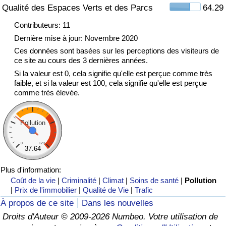
Qualité des Espaces Verts et des Parcs
64.29
Indice de Trafic
Contributeurs: 11
Dernière mise à jour: Novembre 2020
Indice de Trafic (Actuel)
Ces données sont basées sur les perceptions des visiteurs de
ce site au cours des 3 dernières années.
Si la valeur est 0, cela signifie qu'elle est perçue comme très
Indice de Trafic par Pays
faible, et si la valeur est 100, cela signifie qu'elle est perçue
comme très élevée.
Pollution
0
120
37.64
Plus d'information:
Coût de la vie
|
Criminalité
|
Climat
|
Soins de santé
|
Pollution
|
Prix de l'immobilier
|
Qualité de Vie
|
Trafic
À propos de ce site
Dans les nouvelles
Droits d'Auteur © 2009-2026 Numbeo. Votre utilisation de