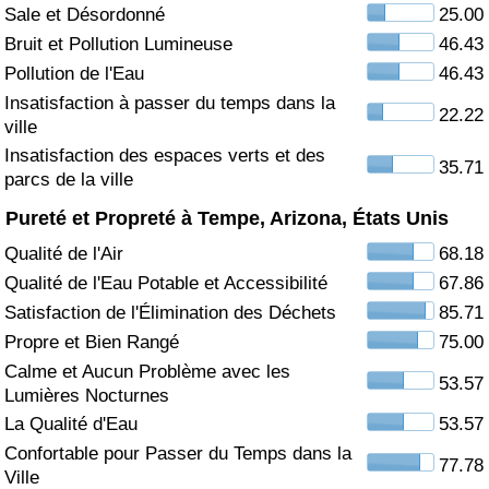
Sale et Désordonné
25.00
Soins de santé
Bruit et Pollution Lumineuse
46.43
Pollution de l'Eau
46.43
Indice des soins de santé (Actuel)
Insatisfaction à passer du temps dans la
22.22
ville
Indice des soins de santé
Insatisfaction des espaces verts et des
35.71
parcs de la ville
Indice des soins de santé par Pays
Pureté et Propreté à Tempe, Arizona, États Unis
Qualité de l'Air
68.18
Pollution
Qualité de l'Eau Potable et Accessibilité
67.86
Satisfaction de l'Élimination des Déchets
85.71
Indice de Pollution (Actuel)
Propre et Bien Rangé
75.00
Calme et Aucun Problème avec les
Indice de pollution
53.57
Lumières Nocturnes
La Qualité d'Eau
53.57
Indice de Pollution par Pays
Confortable pour Passer du Temps dans la
77.78
Ville
Trafic