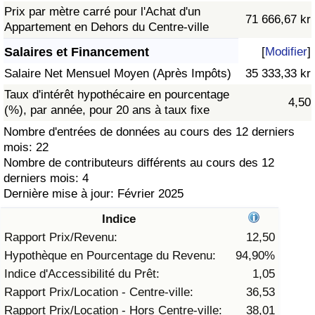
Prix par mètre carré pour l'Achat d'un
71 666,67 kr
Soins de santé
Appartement en Dehors du Centre-ville
Salaires et Financement
[
Modifier
]
Indice des soins de santé (Actuel)
Salaire Net Mensuel Moyen (Après Impôts)
35 333,33 kr
Taux d'intérêt hypothécaire en pourcentage
Indice des soins de santé
4,50
(%), par année, pour 20 ans à taux fixe
Nombre d'entrées de données au cours des 12 derniers
Indice des soins de santé par Pays
mois: 22
Nombre de contributeurs différents au cours des 12
Pollution
derniers mois: 4
Dernière mise à jour: Février 2025
Indice de Pollution (Actuel)
Indice
Rapport Prix/Revenu:
12,50
Indice de pollution
Hypothèque en Pourcentage du Revenu:
94,90%
Indice d'Accessibilité du Prêt:
1,05
Indice de Pollution par Pays
Rapport Prix/Location - Centre-ville:
36,53
Rapport Prix/Location - Hors Centre-ville:
38,01
Trafic