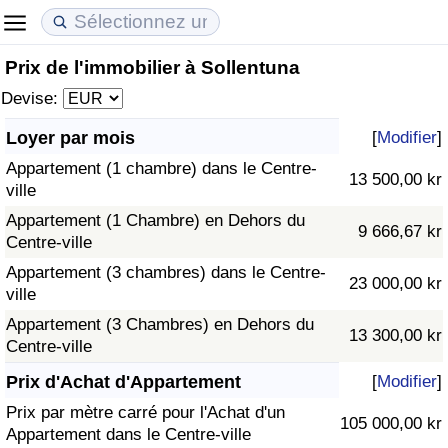
Prix de l'immobilier à Sollentuna
Coût de la vie
Prix de l'immobilier
Qualité de Vie
Devise:
Indice du Coût de la Vie (Actuel)
Indice des Prix de l'immobilier (Actuel)
Indice de Qualité de Vie
Loyer par mois
[
Modifier
]
Appartement (1 chambre) dans le Centre-
Indice du Coût de la Vie
Indice des Prix de l'immobilier
Indice de Qualité de Vie (Actuel)
13 500,00 kr
ville
Appartement (1 Chambre) en Dehors du
Indice du coût de la vie par pays
Indice des Prix de l'immobilier par Pays
Indice de qualité de vie par pays
9 666,67 kr
Centre-ville
Appartement (3 chambres) dans le Centre-
à Akaba
Criminalité
23 000,00 kr
ville
Appartement (3 Chambres) en Dehors du
Indice de Criminalité (Actuel)
13 300,00 kr
Centre-ville
Indice de Criminalité
Prix d'Achat d'Appartement
[
Modifier
]
Prix par mètre carré pour l'Achat d'un
105 000,00 kr
Indice de criminalité par pays
Appartement dans le Centre-ville