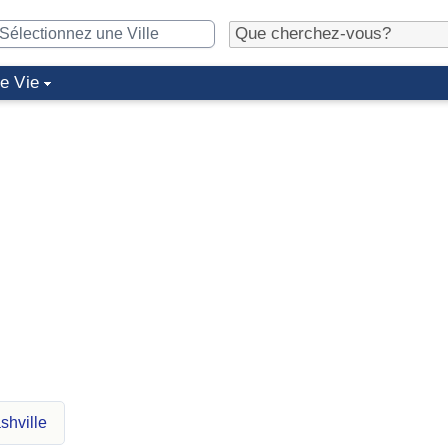
de Vie
shville