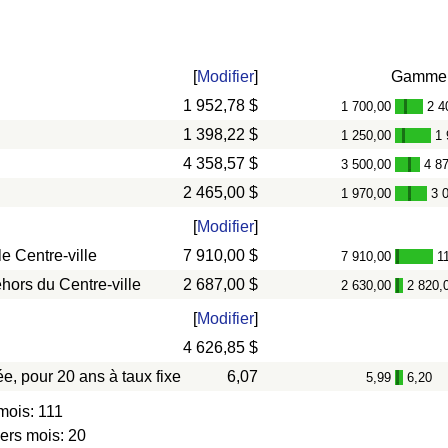
[
Modifier
]
Gamme
1 952,78 $
1 700,00
2 4
-
1 398,22 $
1 250,00
1 
-
4 358,57 $
3 500,00
4 8
-
2 465,00 $
1 970,00
3 
-
[
Modifier
]
e Centre-ville
7 910,00 $
7 910,00
1
-
hors du Centre-ville
2 687,00 $
2 630,00
2 820,
-
[
Modifier
]
4 626,85 $
e, pour 20 ans à taux fixe
6,07
5,99
6,20
-
mois: 111
iers mois: 20