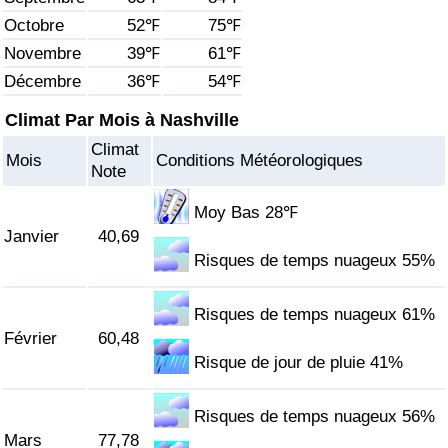
Octobre
52℉
75℉
Soins de santé
Novembre
39℉
61℉
Décembre
36℉
54℉
Indice des soins de santé (Actuel)
Climat Par Mois à Nashville
Indice des soins de santé
Climat
Mois
Conditions Météorologiques
Note
Indice des soins de santé par Pays
Moy Bas 28℉
Janvier
40,69
Pollution
Risques de temps nuageux 55%
Indice de Pollution (Actuel)
Risques de temps nuageux 61%
Février
60,48
Indice de pollution
Risque de jour de pluie 41%
Indice de Pollution par Pays
Risques de temps nuageux 56%
Mars
77,78
Trafic