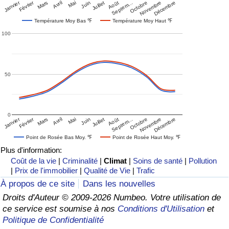
Janvier
Février
Mars
Avril
Mai
Juin
Juillet
Août
Septem…
Octobre
Novembre
Décembre
Température Moy Bas ℉
Température Moy Haut ℉
100
50
0
Janvier
Février
Mars
Avril
Mai
Juin
Juillet
Août
Septem…
Octobre
Novembre
Décembre
Point de Rosée Bas Moy. ℉
Point de Rosée Haut Moy. ℉
Plus d'information:
Coût de la vie
|
Criminalité
|
Climat
|
Soins de santé
|
Pollution
|
Prix de l'immobilier
|
Qualité de Vie
|
Trafic
À propos de ce site
Dans les nouvelles
Droits d'Auteur © 2009-2026 Numbeo. Votre utilisation de
ce service est soumise à nos
Conditions d'Utilisation
et
Politique de Confidentialité