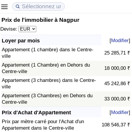
Prix de l'immobilier à Nagpur
Coût de la vie
Prix de l'immobilier
Qualité de Vie
Devise:
Indice du Coût de la Vie (Actuel)
Indice des Prix de l'immobilier (Actuel)
Indice de Qualité de Vie
Loyer par mois
[
Modifier
]
Appartement (1 chambre) dans le Centre-
Indice du Coût de la Vie
Indice des Prix de l'immobilier
Indice de Qualité de Vie (Actuel)
25 285,71 ₹
ville
Appartement (1 Chambre) en Dehors du
Indice du coût de la vie par pays
Indice des Prix de l'immobilier par Pays
Indice de qualité de vie par pays
18 000,00 ₹
Centre-ville
Appartement (3 chambres) dans le Centre-
à Akaba
Criminalité
45 242,86 ₹
ville
Appartement (3 Chambres) en Dehors du
Indice de Criminalité (Actuel)
33 000,00 ₹
Centre-ville
Indice de Criminalité
Prix d'Achat d'Appartement
[
Modifier
]
Prix par mètre carré pour l'Achat d'un
108 546,37 ₹
Indice de criminalité par pays
Appartement dans le Centre-ville