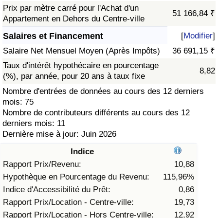
Prix par mètre carré pour l'Achat d'un
51 166,84 ₹
Soins de santé
Appartement en Dehors du Centre-ville
Salaires et Financement
[
Modifier
]
Indice des soins de santé (Actuel)
Salaire Net Mensuel Moyen (Après Impôts)
36 691,15 ₹
Taux d'intérêt hypothécaire en pourcentage
Indice des soins de santé
8,82
(%), par année, pour 20 ans à taux fixe
Nombre d'entrées de données au cours des 12 derniers
Indice des soins de santé par Pays
mois: 75
Nombre de contributeurs différents au cours des 12
Pollution
derniers mois: 11
Dernière mise à jour: Juin 2026
Indice de Pollution (Actuel)
Indice
Rapport Prix/Revenu:
10,88
Indice de pollution
Hypothèque en Pourcentage du Revenu:
115,96%
Indice d'Accessibilité du Prêt:
0,86
Indice de Pollution par Pays
Rapport Prix/Location - Centre-ville:
19,73
Rapport Prix/Location - Hors Centre-ville:
12,92
Trafic