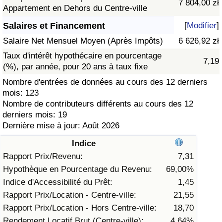
7 804,00 zł
Appartement en Dehors du Centre-ville
Soins de santé
Salaires et Financement
[
Modifier
]
Salaire Net Mensuel Moyen (Après Impôts)
6 626,92 zł
Indice des soins de santé (Actuel)
Taux d'intérêt hypothécaire en pourcentage
7,19
(%), par année, pour 20 ans à taux fixe
Indice des soins de santé
Nombre d'entrées de données au cours des 12 derniers
mois: 123
Indice des soins de santé par Pays
Nombre de contributeurs différents au cours des 12
derniers mois: 19
Pollution
Dernière mise à jour: Août 2026
Indice
Indice de Pollution (Actuel)
Rapport Prix/Revenu:
7,31
Hypothèque en Pourcentage du Revenu:
69,00%
Indice de pollution
Indice d'Accessibilité du Prêt:
1,45
Indice de Pollution par Pays
Rapport Prix/Location - Centre-ville:
21,55
Rapport Prix/Location - Hors Centre-ville:
18,70
Trafic
Rendement Locatif Brut (Centre-ville):
4,64%