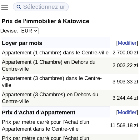
Prix de l'immobilier à Katowice
Coût de la vie
Prix de l'immobilier
Qualité de Vie
Devise:
Indice du Coût de la Vie (Actuel)
Indice des Prix de l'immobilier (Actuel)
Indice de Qualité de Vie
Loyer par mois
[
Modifier
]
Appartement (1 chambre) dans le Centre-ville
2 700,00 zł
Indice du Coût de la Vie
Indice des Prix de l'immobilier
Indice de Qualité de Vie (Actuel)
Appartement (1 Chambre) en Dehors du
2 002,22 zł
Centre-ville
Indice du coût de la vie par pays
Indice des Prix de l'immobilier par Pays
Indice de qualité de vie par pays
Appartement (3 chambres) dans le Centre-
3 903,33 zł
ville
à Akaba
Criminalité
Appartement (3 Chambres) en Dehors du
3 244,44 zł
Centre-ville
Indice de Criminalité (Actuel)
Prix d'Achat d'Appartement
[
Modifier
]
Indice de Criminalité
Prix par mètre carré pour l'Achat d'un
11 568,18 zł
Appartement dans le Centre-ville
Indice de criminalité par pays
Prix par mètre carré pour l'Achat d'un