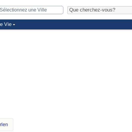
de Vie
rlen