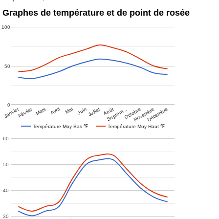
Graphes de température et de point de rosée
100
50
0
Janvier
Février
Mars
Avril
Mai
Juin
Juillet
Août
Septem…
Octobre
Novembre
Décembre
Température Moy Bas ℉
Température Moy Haut ℉
60
50
40
30