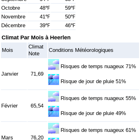
Octobre
48℉
59℉
Soins de santé
Novembre
41℉
50℉
Décembre
39℉
46℉
Indice des soins de santé (Actuel)
Climat Par Mois à Heerlen
Indice des soins de santé
Climat
Mois
Conditions Météorologiques
Note
Indice des soins de santé par Pays
Risques de temps nuageux 71%
Janvier
71,69
Pollution
Risque de jour de pluie 51%
Indice de Pollution (Actuel)
Risques de temps nuageux 55%
Février
65,54
Indice de pollution
Risque de jour de pluie 49%
Indice de Pollution par Pays
Risques de temps nuageux 61%
Mars
76,20
Trafic