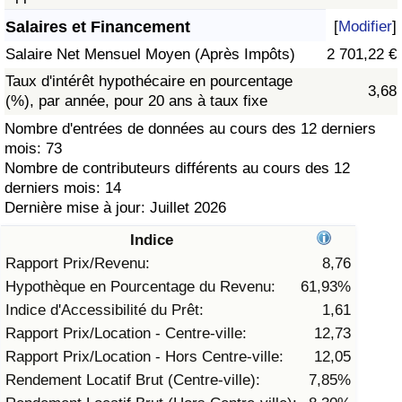
Salaires et Financement
[
Modifier
]
Soins de santé
Salaire Net Mensuel Moyen (Après Impôts)
2 701,22 €
Indice des soins de santé (Actuel)
Taux d'intérêt hypothécaire en pourcentage
3,68
(%), par année, pour 20 ans à taux fixe
Indice des soins de santé
Nombre d'entrées de données au cours des 12 derniers
mois: 73
Nombre de contributeurs différents au cours des 12
Indice des soins de santé par Pays
derniers mois: 14
Dernière mise à jour: Juillet 2026
Pollution
Indice
Indice de Pollution (Actuel)
Rapport Prix/Revenu:
8,76
Hypothèque en Pourcentage du Revenu:
61,93%
Indice de pollution
Indice d'Accessibilité du Prêt:
1,61
Rapport Prix/Location - Centre-ville:
12,73
Indice de Pollution par Pays
Rapport Prix/Location - Hors Centre-ville:
12,05
Rendement Locatif Brut (Centre-ville):
7,85%
Trafic