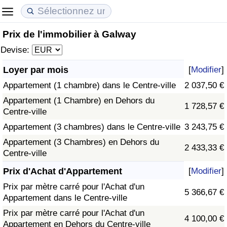
Prix de l'immobilier à Galway
Coût de la vie
Prix de l'immobilier
Qualité de Vie
Devise:
Indice du Coût de la Vie (Actuel)
Indice des Prix de l'immobilier (Actuel)
Indice de Qualité de Vie
Loyer par mois
[
Modifier
]
Appartement (1 chambre) dans le Centre-ville
2 037,50 €
Indice du Coût de la Vie
Indice des Prix de l'immobilier
Indice de Qualité de Vie (Actuel)
Appartement (1 Chambre) en Dehors du
1 728,57 €
Centre-ville
Indice du coût de la vie par pays
Indice des Prix de l'immobilier par Pays
Indice de qualité de vie par pays
Appartement (3 chambres) dans le Centre-ville
3 243,75 €
à Akaba
Criminalité
Appartement (3 Chambres) en Dehors du
2 433,33 €
Centre-ville
Indice de Criminalité (Actuel)
Prix d'Achat d'Appartement
[
Modifier
]
Prix par mètre carré pour l'Achat d'un
5 366,67 €
Indice de Criminalité
Appartement dans le Centre-ville
Prix par mètre carré pour l'Achat d'un
4 100,00 €
Indice de criminalité par pays
Appartement en Dehors du Centre-ville