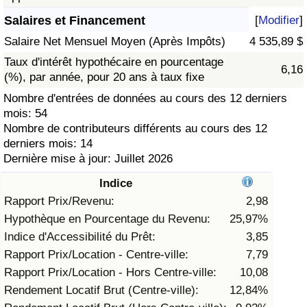
Salaires et Financement
[
Modifier
]
Soins de santé
Salaire Net Mensuel Moyen (Après Impôts)
4 535,89 $
Indice des soins de santé (Actuel)
Taux d'intérêt hypothécaire en pourcentage
6,16
(%), par année, pour 20 ans à taux fixe
Indice des soins de santé
Nombre d'entrées de données au cours des 12 derniers
mois: 54
Nombre de contributeurs différents au cours des 12
Indice des soins de santé par Pays
derniers mois: 14
Dernière mise à jour: Juillet 2026
Pollution
Indice
Indice de Pollution (Actuel)
Rapport Prix/Revenu:
2,98
Hypothèque en Pourcentage du Revenu:
25,97%
Indice de pollution
Indice d'Accessibilité du Prêt:
3,85
Rapport Prix/Location - Centre-ville:
7,79
Indice de Pollution par Pays
Rapport Prix/Location - Hors Centre-ville:
10,08
Rendement Locatif Brut (Centre-ville):
12,84%
Trafic