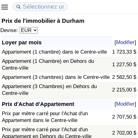
Prix de l'immobilier à Durham
Coût de la vie
Prix de l'immobilier
Qualité de Vie
Devise:
Indice du Coût de la Vie (Actuel)
Indice des Prix de l'immobilier (Actuel)
Indice de Qualité de Vie
Loyer par mois
[
Modifier
]
Appartement (1 chambre) dans le Centre-ville
1 723,33 $
Indice du Coût de la Vie
Indice des Prix de l'immobilier
Indice de Qualité de Vie (Actuel)
Appartement (1 Chambre) en Dehors du
1 227,50 $
Centre-ville
Indice du coût de la vie par pays
Indice des Prix de l'immobilier par Pays
Indice de qualité de vie par pays
Appartement (3 chambres) dans le Centre-ville
2 582,50 $
à Akaba
Criminalité
Appartement (3 Chambres) en Dehors du
2 215,00 $
Centre-ville
Indice de Criminalité (Actuel)
Prix d'Achat d'Appartement
[
Modifier
]
Prix par mètre carré pour l'Achat d'un
2 707,50 $
Indice de Criminalité
Appartement dans le Centre-ville
Prix par mètre carré pour l'Achat d'un
2 702,00 $
Indice de criminalité par pays
Appartement en Dehors du Centre-ville