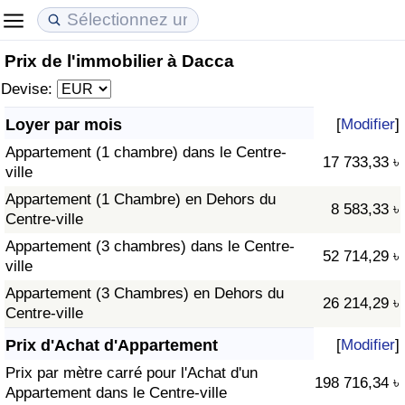
Prix de l'immobilier à Dacca
Coût de la vie
Prix de l'immobilier
Qualité de Vie
Devise:
Indice du Coût de la Vie (Actuel)
Indice des Prix de l'immobilier (Actuel)
Indice de Qualité de Vie
Loyer par mois
[
Modifier
]
Appartement (1 chambre) dans le Centre-
Indice du Coût de la Vie
Indice des Prix de l'immobilier
Indice de Qualité de Vie (Actuel)
17 733,33 ৳
ville
Appartement (1 Chambre) en Dehors du
Indice du coût de la vie par pays
Indice des Prix de l'immobilier par Pays
Indice de qualité de vie par pays
8 583,33 ৳
Centre-ville
Appartement (3 chambres) dans le Centre-
à Akaba
Criminalité
52 714,29 ৳
ville
Appartement (3 Chambres) en Dehors du
Indice de Criminalité (Actuel)
26 214,29 ৳
Centre-ville
Indice de Criminalité
Prix d'Achat d'Appartement
[
Modifier
]
Prix par mètre carré pour l'Achat d'un
198 716,34 ৳
Indice de criminalité par pays
Appartement dans le Centre-ville