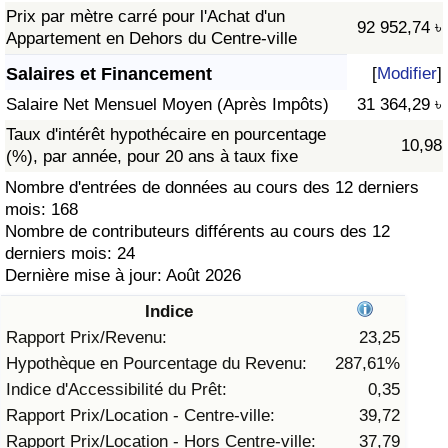
Prix par mètre carré pour l'Achat d'un
92 952,74 ৳
Soins de santé
Appartement en Dehors du Centre-ville
Salaires et Financement
[
Modifier
]
Indice des soins de santé (Actuel)
Salaire Net Mensuel Moyen (Après Impôts)
31 364,29 ৳
Taux d'intérêt hypothécaire en pourcentage
Indice des soins de santé
10,98
(%), par année, pour 20 ans à taux fixe
Nombre d'entrées de données au cours des 12 derniers
Indice des soins de santé par Pays
mois: 168
Nombre de contributeurs différents au cours des 12
Pollution
derniers mois: 24
Dernière mise à jour: Août 2026
Indice de Pollution (Actuel)
Indice
Rapport Prix/Revenu:
23,25
Indice de pollution
Hypothèque en Pourcentage du Revenu:
287,61%
Indice d'Accessibilité du Prêt:
0,35
Indice de Pollution par Pays
Rapport Prix/Location - Centre-ville:
39,72
Rapport Prix/Location - Hors Centre-ville:
37,79
Trafic