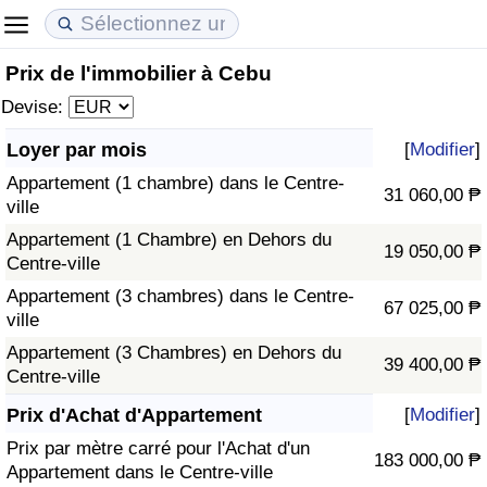
Prix de l'immobilier à Cebu
Coût de la vie
Prix de l'immobilier
Qualité de Vie
Devise:
Indice du Coût de la Vie (Actuel)
Indice des Prix de l'immobilier (Actuel)
Indice de Qualité de Vie
Loyer par mois
[
Modifier
]
Appartement (1 chambre) dans le Centre-
Indice du Coût de la Vie
Indice des Prix de l'immobilier
Indice de Qualité de Vie (Actuel)
31 060,00 ₱
ville
Appartement (1 Chambre) en Dehors du
Indice du coût de la vie par pays
Indice des Prix de l'immobilier par Pays
Indice de qualité de vie par pays
19 050,00 ₱
Centre-ville
Appartement (3 chambres) dans le Centre-
à Akaba
Criminalité
67 025,00 ₱
ville
Appartement (3 Chambres) en Dehors du
Indice de Criminalité (Actuel)
39 400,00 ₱
Centre-ville
Indice de Criminalité
Prix d'Achat d'Appartement
[
Modifier
]
Prix par mètre carré pour l'Achat d'un
183 000,00 ₱
Indice de criminalité par pays
Appartement dans le Centre-ville