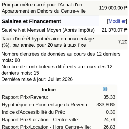
Prix par mètre carré pour l'Achat d'un
119 000,00 ₱
Soins de santé
Appartement en Dehors du Centre-ville
Salaires et Financement
[
Modifier
]
Indice des soins de santé (Actuel)
Salaire Net Mensuel Moyen (Après Impôts)
21 370,07 ₱
Taux d'intérêt hypothécaire en pourcentage
Indice des soins de santé
7,20
(%), par année, pour 20 ans à taux fixe
Nombre d'entrées de données au cours des 12 derniers
Indice des soins de santé par Pays
mois: 80
Nombre de contributeurs différents au cours des 12
Pollution
derniers mois: 15
Dernière mise à jour: Juillet 2026
Indice de Pollution (Actuel)
Indice
Rapport Prix/Revenu:
35,33
Indice de pollution
Hypothèque en Pourcentage du Revenu:
333,80%
Indice d'Accessibilité du Prêt:
0,30
Indice de Pollution par Pays
Rapport Prix/Location - Centre-ville:
24,79
Rapport Prix/Location - Hors Centre-ville:
26,83
Trafic