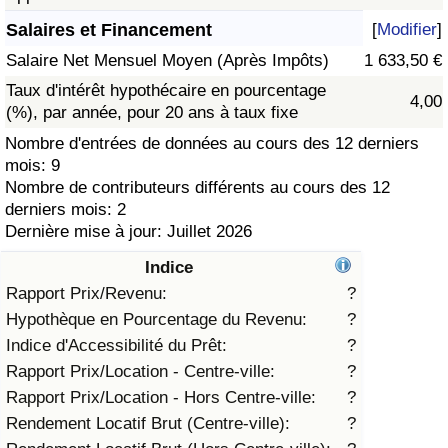
Salaires et Financement
[
Modifier
]
Soins de santé
Salaire Net Mensuel Moyen (Après Impôts)
1 633,50 €
Indice des soins de santé (Actuel)
Taux d'intérêt hypothécaire en pourcentage
4,00
(%), par année, pour 20 ans à taux fixe
Indice des soins de santé
Nombre d'entrées de données au cours des 12 derniers
mois: 9
Nombre de contributeurs différents au cours des 12
Indice des soins de santé par Pays
derniers mois: 2
Dernière mise à jour: Juillet 2026
Pollution
Indice
Indice de Pollution (Actuel)
Rapport Prix/Revenu:
?
Hypothèque en Pourcentage du Revenu:
?
Indice de pollution
Indice d'Accessibilité du Prêt:
?
Rapport Prix/Location - Centre-ville:
?
Indice de Pollution par Pays
Rapport Prix/Location - Hors Centre-ville:
?
Rendement Locatif Brut (Centre-ville):
?
Trafic