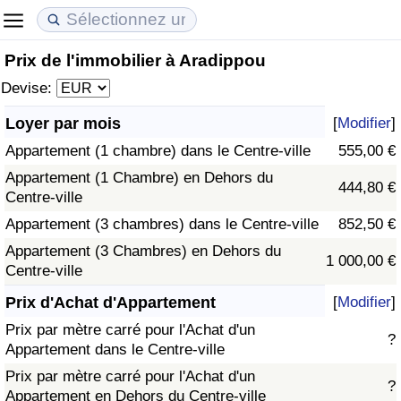
Prix de l'immobilier à Aradippou
Coût de la vie
Prix de l'immobilier
Qualité de Vie
Devise:
Indice du Coût de la Vie (Actuel)
Indice des Prix de l'immobilier (Actuel)
Indice de Qualité de Vie
Loyer par mois
[
Modifier
]
Appartement (1 chambre) dans le Centre-ville
555,00 €
Indice du Coût de la Vie
Indice des Prix de l'immobilier
Indice de Qualité de Vie (Actuel)
Appartement (1 Chambre) en Dehors du
444,80 €
Centre-ville
Indice du coût de la vie par pays
Indice des Prix de l'immobilier par Pays
Indice de qualité de vie par pays
Appartement (3 chambres) dans le Centre-ville
852,50 €
à Akaba
Criminalité
Appartement (3 Chambres) en Dehors du
1 000,00 €
Centre-ville
Indice de Criminalité (Actuel)
Prix d'Achat d'Appartement
[
Modifier
]
Prix par mètre carré pour l'Achat d'un
?
Indice de Criminalité
Appartement dans le Centre-ville
Prix par mètre carré pour l'Achat d'un
?
Indice de criminalité par pays
Appartement en Dehors du Centre-ville